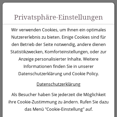
Zum Inhalt springen [AK + 0]
Zum Hauptmenü springen [AK + 1]
Zu Menüs Produkt-Kategorien / Kontakt springen [AK + 2]
Zu Menüs Mein Account, Warenkorb springen [AK + 3]
Zum "Barrierefreiheits-Menü" springen [AK + 4]
Zu den Inhalten im Fußbereich springen [AK + 5]
Toggle 
Produktsuche
Privatsphäre-Einstellungen
LED
Wir verwenden Cookies, um Ihnen ein optimales
Schlüsselanhänger
Nutzererlebnis zu bieten. Einige Cookies sind für
den Betrieb der Seite notwendig, andere dienen
Bath
Statistikzwecken, Komforteinstellungen, oder zur
Anzeige personalisierter Inhalte. Weitere
Artikelnummer:
2311
Informationen finden Sie in unserer
Datenschutzerklärung und Cookie Policy.
Datenschutzerklärung
Als Besucher haben Sie jederzeit die Möglichkeit
ihre Cookie-Zustimmung zu ändern. Rufen Sie dazu
das Menü "Cookie-Einstellung" auf.