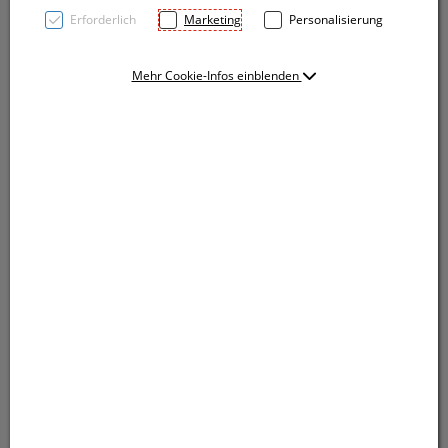
Erforderlich
Marketing
Personalisierung
Mehr Cookie-Infos einblenden
Rechteckiger Schlüsselanhänger mit integriertem LED
Lämpchen und Schlüsselring aus Metall. Zwei
Knopfzellen sind im Lieferumfang bereits enthalten.
Ihre Werbung drucken wir auf die Seite gegenüber
des Druckknopfes.