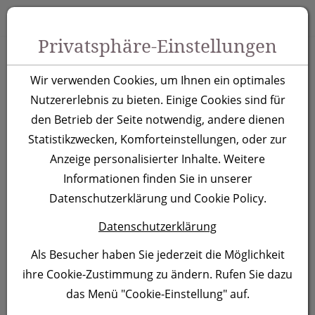
Zum Inhalt springen [AK + 0]
Zum Hauptmenü springen [AK + 1]
Zu Menüs Produkt-Kategorien / Kontakt springen [AK + 2]
Zu Menüs Mein Account, Warenkorb springen [AK + 3]
Zum "Barrierefreiheits-Menü" springen [AK + 4]
Zu den Inhalten im Fußbereich springen [AK + 5]
Toggle 
Produktsuche
Privatsphäre-Einstellungen
Lanyard für USB-
Wir verwenden Cookies, um Ihnen ein optimales
Stick, rot
Nutzererlebnis zu bieten. Einige Cookies sind für
den Betrieb der Seite notwendig, andere dienen
Statistikzwecken, Komforteinstellungen, oder zur
Artikelnummer:
052305
Anzeige personalisierter Inhalte. Weitere
Informationen finden Sie in unserer
Datenschutzerklärung und Cookie Policy.
Datenschutzerklärung
Als Besucher haben Sie jederzeit die Möglichkeit
ihre Cookie-Zustimmung zu ändern. Rufen Sie dazu
das Menü "Cookie-Einstellung" auf.