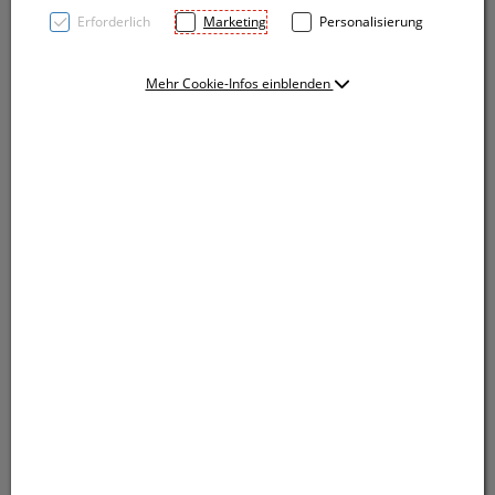
Erforderlich
Marketing
Personalisierung
Mehr Cookie-Infos einblenden
Lanyard für USB-Stick
Lanyard für USB-Stick
Farbe
red (A-Nr.: 052305)