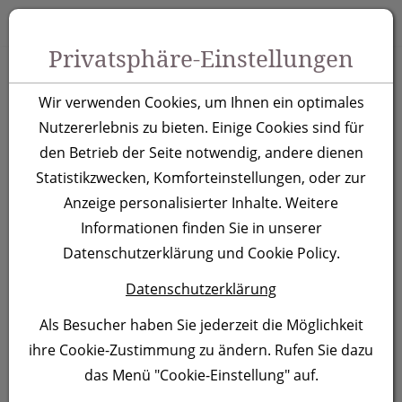
Zum Inhalt springen [AK + 0]
Zum Hauptmenü springen [AK + 1]
Zu Menüs Produkt-Kategorien / Kontakt springen [AK + 2]
Zu Menüs Mein Account, Warenkorb springen [AK + 3]
Zum "Barrierefreiheits-Menü" springen [AK + 4]
Zu den Inhalten im Fußbereich springen [AK + 5]
Toggle 
Produktsuche
Privatsphäre-Einstellungen
Kugelschreiber St.
Wir verwenden Cookies, um Ihnen ein optimales
Petersburg, violett
Nutzererlebnis zu bieten. Einige Cookies sind für
den Betrieb der Seite notwendig, andere dienen
Statistikzwecken, Komforteinstellungen, oder zur
Artikelnummer:
168112
Anzeige personalisierter Inhalte. Weitere
Informationen finden Sie in unserer
Datenschutzerklärung und Cookie Policy.
Datenschutzerklärung
Als Besucher haben Sie jederzeit die Möglichkeit
ihre Cookie-Zustimmung zu ändern. Rufen Sie dazu
das Menü "Cookie-Einstellung" auf.