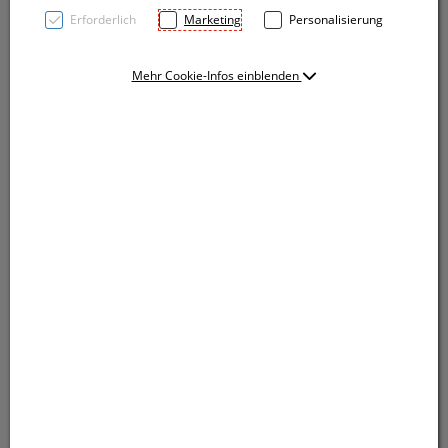
Erforderlich
Marketing
Personalisierung
Mehr Cookie-Infos einblenden
TOP PRICE! Kugelschreiber mit blauschreibender
Großraummine und farbig abgesetzter
Softtouchgriffzone. Ihre Werbung drucken wir rechts
vom Clip.
TOP PRICE! Kugelschreiber mit blauschreibender
Großraummine und farbig abgesetzter
Softtouchgriffzone. Ihre Werbung drucken wir rechts