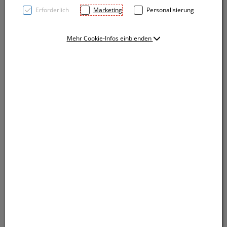
Erforderlich
Marketing
Personalisierung
Mehr Cookie-Infos einblenden
TOP PRICE! Kugelschreiber mit blauschreibender
Großraummine und farbig abgesetzter
Softtouchgriffzone. Ihre Werbung drucken wir rechts
vom Clip.
TOP PRICE! Kugelschreiber mit blauschreibender
Großraummine und farbig abgesetzter
Softtouchgriffzone. Ihre Werbung drucken wir rechts