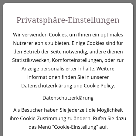
Zum Inhalt springen [AK + 0]
Zum Hauptmenü springen [AK + 1]
Zu Menüs Produkt-Kategorien / Kontakt springen [AK + 2]
Zu Menüs Mein Account, Warenkorb springen [AK + 3]
Zum "Barrierefreiheits-Menü" springen [AK + 4]
Zu den Inhalten im Fußbereich springen [AK + 5]
Toggle 
Produktsuche
Privatsphäre-Einstellungen
Kugelschreiber St.
Wir verwenden Cookies, um Ihnen ein optimales
Petersburg, blau
Nutzererlebnis zu bieten. Einige Cookies sind für
den Betrieb der Seite notwendig, andere dienen
Statistikzwecken, Komforteinstellungen, oder zur
Artikelnummer:
168104
Anzeige personalisierter Inhalte. Weitere
Informationen finden Sie in unserer
Datenschutzerklärung und Cookie Policy.
Datenschutzerklärung
Als Besucher haben Sie jederzeit die Möglichkeit
ihre Cookie-Zustimmung zu ändern. Rufen Sie dazu
das Menü "Cookie-Einstellung" auf.