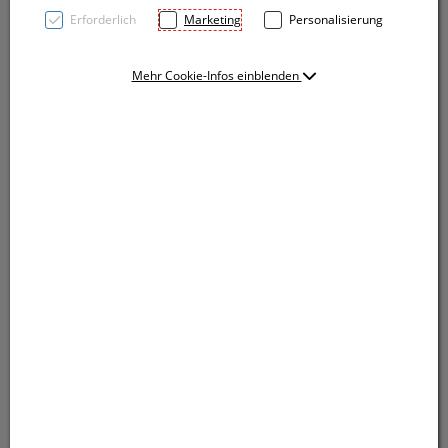
Erforderlich
Marketing
Personalisierung
Mehr Cookie-Infos einblenden
Kugelschreiber aus Kunststoff mit farbigen Akzenten
und einer gummiertem Griffzone. Der Kugelschreiber
verfügt über eine blauschreibende Kunststoffmine.
Ihre Werbung drucken wir rechts vom Clip.
Kugelschreiber aus Kunststoff mit farbigen Akzenten
und einer gummiertem Griffzone. Der Kugelschreiber
verfügt über eine blauschreibende Kunststoffmine.