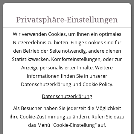
Zum Inhalt springen [AK + 0]
Zum Hauptmenü springen [AK + 1]
Zu Menüs Produkt-Kategorien / Kontakt springen [AK + 2]
Zu Menüs Mein Account, Warenkorb springen [AK + 3]
Zum "Barrierefreiheits-Menü" springen [AK + 4]
Zu den Inhalten im Fußbereich springen [AK + 5]
Toggle 
Produktsuche
Privatsphäre-Einstellungen
Kugelschreiber
Wir verwenden Cookies, um Ihnen ein optimales
Newport, orange
Nutzererlebnis zu bieten. Einige Cookies sind für
den Betrieb der Seite notwendig, andere dienen
Statistikzwecken, Komforteinstellungen, oder zur
Artikelnummer:
378110
Anzeige personalisierter Inhalte. Weitere
Informationen finden Sie in unserer
Datenschutzerklärung und Cookie Policy.
Datenschutzerklärung
Als Besucher haben Sie jederzeit die Möglichkeit
ihre Cookie-Zustimmung zu ändern. Rufen Sie dazu
das Menü "Cookie-Einstellung" auf.