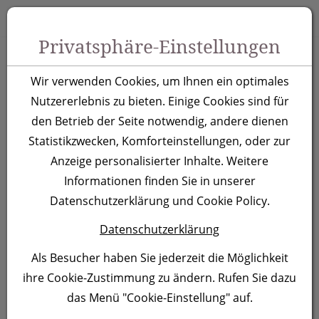
Zum Inhalt springen [AK + 0]
Zum Hauptmenü springen [AK + 1]
Zu Menüs Produkt-Kategorien / Kontakt springen [AK + 2]
Zu Menüs Mein Account, Warenkorb springen [AK + 3]
Zum "Barrierefreiheits-Menü" springen [AK + 4]
Zu den Inhalten im Fußbereich springen [AK + 5]
Toggle 
Produktsuche
Privatsphäre-Einstellungen
Kugelschreiber
Wir verwenden Cookies, um Ihnen ein optimales
Newport, grün
Nutzererlebnis zu bieten. Einige Cookies sind für
den Betrieb der Seite notwendig, andere dienen
Statistikzwecken, Komforteinstellungen, oder zur
Artikelnummer:
378109
Anzeige personalisierter Inhalte. Weitere
Informationen finden Sie in unserer
Datenschutzerklärung und Cookie Policy.
Datenschutzerklärung
Als Besucher haben Sie jederzeit die Möglichkeit
ihre Cookie-Zustimmung zu ändern. Rufen Sie dazu
das Menü "Cookie-Einstellung" auf.