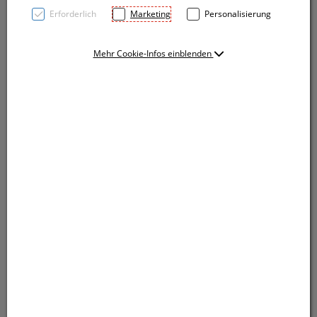
Erforderlich
Marketing
Personalisierung
Mehr Cookie-Infos einblenden
Kugelschreiber aus Kunststoff mit farbigen Akzenten
und einer gummiertem Griffzone. Der Kugelschreiber
verfügt über eine blauschreibende Kunststoffmine.
Ihre Werbung drucken wir rechts vom Clip.
Kugelschreiber aus Kunststoff mit farbigen Akzenten
und einer gummiertem Griffzone. Der Kugelschreiber
verfügt über eine blauschreibende Kunststoffmine.