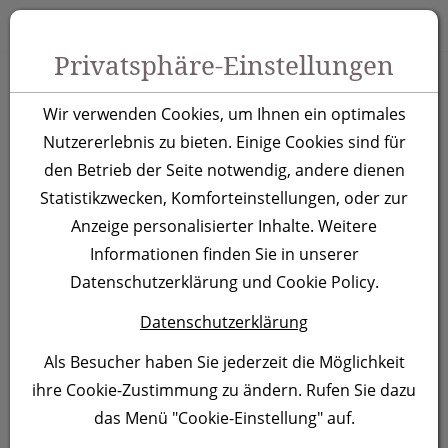
Zum Inhalt springen [AK + 0]
Zum Hauptmenü springen [AK + 1]
Zu Menüs Produkt-Kategorien / Kontakt springen [AK + 2]
Zu Menüs Mein Account, Warenkorb springen [AK + 3]
Zum "Barrierefreiheits-Menü" springen [AK + 4]
Zu den Inhalten im Fußbereich springen [AK + 5]
Toggle 
Produktsuche
Privatsphäre-Einstellungen
Kugelschreiber
Wir verwenden Cookies, um Ihnen ein optimales
Newport, blau
Nutzererlebnis zu bieten. Einige Cookies sind für
den Betrieb der Seite notwendig, andere dienen
Statistikzwecken, Komforteinstellungen, oder zur
Artikelnummer:
378104
Anzeige personalisierter Inhalte. Weitere
Informationen finden Sie in unserer
Datenschutzerklärung und Cookie Policy.
Datenschutzerklärung
Als Besucher haben Sie jederzeit die Möglichkeit
ihre Cookie-Zustimmung zu ändern. Rufen Sie dazu
das Menü "Cookie-Einstellung" auf.