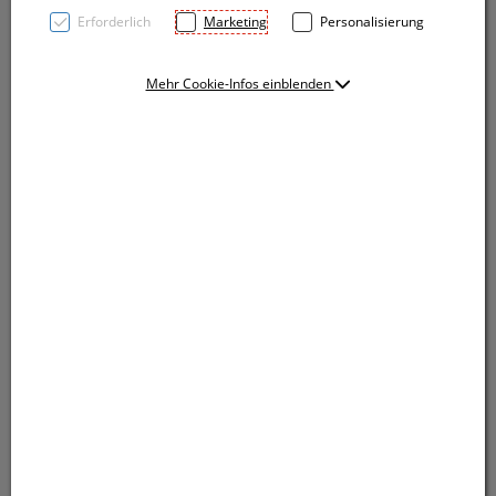
Erforderlich
Marketing
Personalisierung
Mehr Cookie-Infos einblenden
Kugelschreiber aus Kunststoff mit farbigen Akzenten
und einer gummiertem Griffzone. Der Kugelschreiber
verfügt über eine blauschreibende Kunststoffmine.
Ihre Werbung drucken wir rechts vom Clip.
Kugelschreiber aus Kunststoff mit farbigen Akzenten
und einer gummiertem Griffzone. Der Kugelschreiber
verfügt über eine blauschreibende Kunststoffmine.