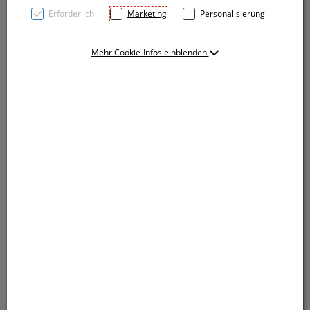
Erforderlich
Marketing
Personalisierung
Mehr Cookie-Infos einblenden
TOP PRICE! Transparenter Kugelschreiber mit
Softtouchgriffzone und blauschreibender
Großraummine. Ihre Werbung drucken wir rechts
vom Clip.
TOP PRICE! Transparenter Kugelschreiber mit
Softtouchgriffzone und blauschreibender
Großraummine. Ihre Werbung drucken wir rechts