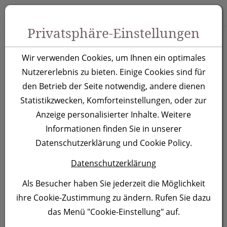
Zum Inhalt springen [AK + 0]
Zum Hauptmenü springen [AK + 1]
Zu Menüs Produkt-Kategorien / Kontakt springen [AK + 2]
Zu Menüs Mein Account, Warenkorb springen [AK + 3]
Zum "Barrierefreiheits-Menü" springen [AK + 4]
Zu den Inhalten im Fußbereich springen [AK + 5]
Toggle 
Produktsuche
Privatsphäre-Einstellungen
Kugelschreiber
Wir verwenden Cookies, um Ihnen ein optimales
Moscow, türkis
Nutzererlebnis zu bieten. Einige Cookies sind für
den Betrieb der Seite notwendig, andere dienen
Statistikzwecken, Komforteinstellungen, oder zur
Artikelnummer:
168214
Anzeige personalisierter Inhalte. Weitere
Informationen finden Sie in unserer
Datenschutzerklärung und Cookie Policy.
Datenschutzerklärung
Als Besucher haben Sie jederzeit die Möglichkeit
ihre Cookie-Zustimmung zu ändern. Rufen Sie dazu
das Menü "Cookie-Einstellung" auf.