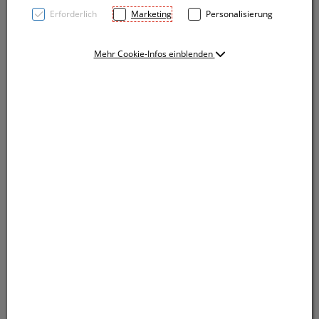
Erforderlich
Marketing
Personalisierung
Mehr Cookie-Infos einblenden
TOP PRICE! Transparenter Kugelschreiber mit
Softtouchgriffzone und blauschreibender
Großraummine. Ihre Werbung drucken wir rechts
vom Clip.
TOP PRICE! Transparenter Kugelschreiber mit
Softtouchgriffzone und blauschreibender
Großraummine. Ihre Werbung drucken wir rechts