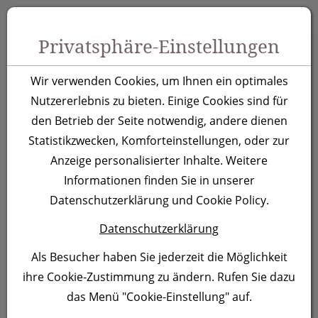
Zum Inhalt springen [AK + 0]
Zum Hauptmenü springen [AK + 1]
Zu Menüs Produkt-Kategorien / Kontakt springen [AK + 2]
Zu Menüs Mein Account, Warenkorb springen [AK + 3]
Zum "Barrierefreiheits-Menü" springen [AK + 4]
Zu den Inhalten im Fußbereich springen [AK + 5]
Toggle 
Produktsuche
Privatsphäre-Einstellungen
Kugelschreiber
Wir verwenden Cookies, um Ihnen ein optimales
Moscow, schwarz
Nutzererlebnis zu bieten. Einige Cookies sind für
den Betrieb der Seite notwendig, andere dienen
Statistikzwecken, Komforteinstellungen, oder zur
Artikelnummer:
168203
Anzeige personalisierter Inhalte. Weitere
Informationen finden Sie in unserer
Datenschutzerklärung und Cookie Policy.
Datenschutzerklärung
Als Besucher haben Sie jederzeit die Möglichkeit
ihre Cookie-Zustimmung zu ändern. Rufen Sie dazu
das Menü "Cookie-Einstellung" auf.