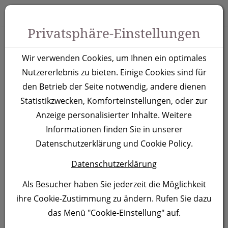
Zum Inhalt springen [AK + 0]
Zum Hauptmenü springen [AK + 1]
Zu Menüs Produkt-Kategorien / Kontakt springen [AK + 2]
Zu Menüs Mein Account, Warenkorb springen [AK + 3]
Zum "Barrierefreiheits-Menü" springen [AK + 4]
Zu den Inhalten im Fußbereich springen [AK + 5]
Toggle 
Produktsuche
Privatsphäre-Einstellungen
Kugelschreiber
Wir verwenden Cookies, um Ihnen ein optimales
Kaliningrad, orange
Nutzererlebnis zu bieten. Einige Cookies sind für
den Betrieb der Seite notwendig, andere dienen
Statistikzwecken, Komforteinstellungen, oder zur
Artikelnummer:
168310
Anzeige personalisierter Inhalte. Weitere
Informationen finden Sie in unserer
Datenschutzerklärung und Cookie Policy.
Datenschutzerklärung
Als Besucher haben Sie jederzeit die Möglichkeit
ihre Cookie-Zustimmung zu ändern. Rufen Sie dazu
das Menü "Cookie-Einstellung" auf.