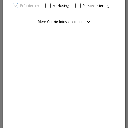
Erforderlich
Marketing
Personalisierung
Mehr Cookie-Infos einblenden
TOP PRICE! Kugelschreiber mit weißem Schaft,
Metallclip, blauschreibender Großraummine und
farbiger Softtouchgriffzone. Ihre Werbung drucken
wir rechts vom Clip.
TOP PRICE! Kugelschreiber mit weißem Schaft,
Metallclip, blauschreibender Großraummine und
farbiger Softtouchgriffzone. Ihre Werbung drucken