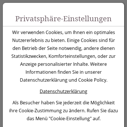
Zum Inhalt springen [AK + 0]
Zum Hauptmenü springen [AK + 1]
Zu Menüs Produkt-Kategorien / Kontakt springen [AK + 2]
Zu Menüs Mein Account, Warenkorb springen [AK + 3]
Zum "Barrierefreiheits-Menü" springen [AK + 4]
Zu den Inhalten im Fußbereich springen [AK + 5]
Toggle 
Produktsuche
Privatsphäre-Einstellungen
Kugelschreiber
Wir verwenden Cookies, um Ihnen ein optimales
Fairfield, gelb
Nutzererlebnis zu bieten. Einige Cookies sind für
den Betrieb der Seite notwendig, andere dienen
Statistikzwecken, Komforteinstellungen, oder zur
Artikelnummer:
353908
Anzeige personalisierter Inhalte. Weitere
Informationen finden Sie in unserer
Datenschutzerklärung und Cookie Policy.
Datenschutzerklärung
Als Besucher haben Sie jederzeit die Möglichkeit
ihre Cookie-Zustimmung zu ändern. Rufen Sie dazu
das Menü "Cookie-Einstellung" auf.