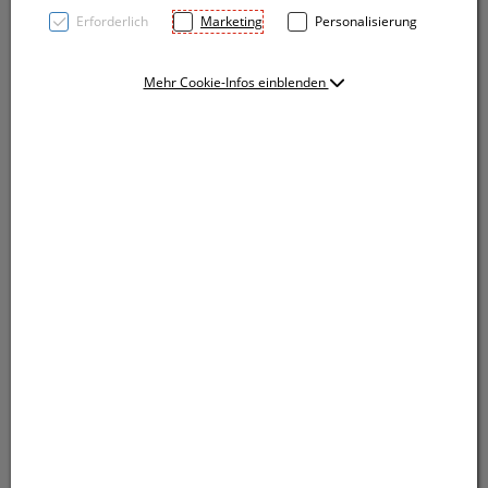
Erforderlich
Marketing
Personalisierung
Mehr Cookie-Infos einblenden
Kugelschreiber mit Drehmechanismus und
blauschreibender Mine. Ihre Werbung drucken wir auf
den Schaft.
Kugelschreiber mit Drehmechanismus und
blauschreibender Mine. Ihre Werbung drucken wir auf
den Schaft.