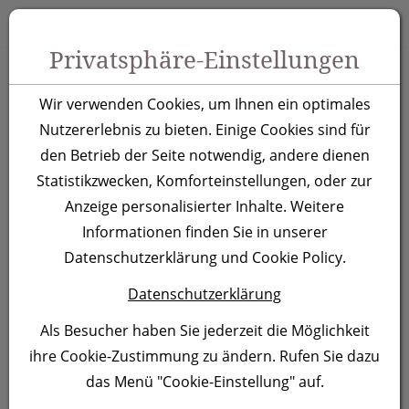
Zum Inhalt springen [AK + 0]
Zum Hauptmenü springen [AK + 1]
Zu Menüs Produkt-Kategorien / Kontakt springen [AK + 2]
Zu Menüs Mein Account, Warenkorb springen [AK + 3]
Zum "Barrierefreiheits-Menü" springen [AK + 4]
Zu den Inhalten im Fußbereich springen [AK + 5]
Toggle 
Produktsuche
Privatsphäre-Einstellungen
Kugelschreiber
Wir verwenden Cookies, um Ihnen ein optimales
Baltimore, orange
Nutzererlebnis zu bieten. Einige Cookies sind für
den Betrieb der Seite notwendig, andere dienen
Statistikzwecken, Komforteinstellungen, oder zur
Artikelnummer:
046110
Anzeige personalisierter Inhalte. Weitere
Informationen finden Sie in unserer
Datenschutzerklärung und Cookie Policy.
Datenschutzerklärung
Als Besucher haben Sie jederzeit die Möglichkeit
ihre Cookie-Zustimmung zu ändern. Rufen Sie dazu
das Menü "Cookie-Einstellung" auf.