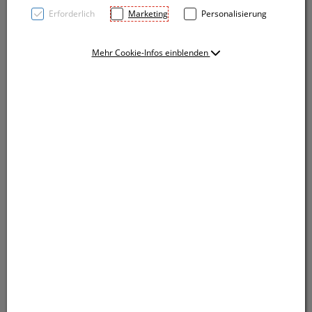
Erforderlich
Marketing
Personalisierung
Mehr Cookie-Infos einblenden
Kugelschreiber mit blauschreibender Großraummine
und silbernen Applikationen. Ihre Werbung drucken
wir rechts vom Clip. Wir empfehlen einen Druck in
silber.
Kugelschreiber mit blauschreibender Großraummine
und silbernen Applikationen. Ihre Werbung drucken
wir rechts vom Clip. Wir empfehlen einen Druck in