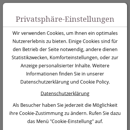
Zum Inhalt springen [AK + 0]
Zum Hauptmenü springen [AK + 1]
Zu Menüs Produkt-Kategorien / Kontakt springen [AK + 2]
Zu Menüs Mein Account, Warenkorb springen [AK + 3]
Zum "Barrierefreiheits-Menü" springen [AK + 4]
Zu den Inhalten im Fußbereich springen [AK + 5]
Toggle 
Produktsuche
Privatsphäre-Einstellungen
Kugelschreiber
Wir verwenden Cookies, um Ihnen ein optimales
Baltimore, grau
Nutzererlebnis zu bieten. Einige Cookies sind für
den Betrieb der Seite notwendig, andere dienen
Statistikzwecken, Komforteinstellungen, oder zur
Artikelnummer:
046107
Anzeige personalisierter Inhalte. Weitere
Informationen finden Sie in unserer
Datenschutzerklärung und Cookie Policy.
Datenschutzerklärung
Als Besucher haben Sie jederzeit die Möglichkeit
ihre Cookie-Zustimmung zu ändern. Rufen Sie dazu
das Menü "Cookie-Einstellung" auf.