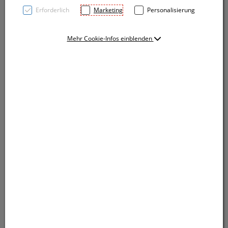
Erforderlich
Marketing
Personalisierung
Mehr Cookie-Infos einblenden
Kugelschreiber mit blauschreibender Großraummine
und silbernen Applikationen. Ihre Werbung drucken
wir rechts vom Clip. Wir empfehlen einen Druck in
silber.
Kugelschreiber mit blauschreibender Großraummine
und silbernen Applikationen. Ihre Werbung drucken
wir rechts vom Clip. Wir empfehlen einen Druck in