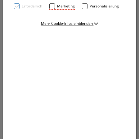
Erforderlich
Marketing
Personalisierung
Mehr Cookie-Infos einblenden
Kosmetik-/Kulturtasche aus Baumwolle mit
Reißverschluss, Korkboden und großer Werbefläche
auf beiden Seiten. Ihre Werbung wird auf eine der
beiden Seiten gedruckt.
Kosmetik-/Kulturtasche aus Baumwolle mit
Reißverschluss, Korkboden und großer Werbefläche
auf beiden Seiten. Ihre Werbung wird auf eine der
beiden Seiten gedruckt.