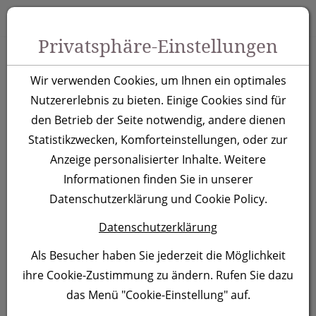
Zum Inhalt springen [AK + 0]
Zum Hauptmenü springen [AK + 1]
Zu Menüs Produkt-Kategorien / Kontakt springen [AK + 2]
Zu Menüs Mein Account, Warenkorb springen [AK + 3]
Zum "Barrierefreiheits-Menü" springen [AK + 4]
Zu den Inhalten im Fußbereich springen [AK + 5]
Toggle 
Produktsuche
Privatsphäre-Einstellungen
Kosmetiktasche Arlon
Wir verwenden Cookies, um Ihnen ein optimales
Nutzererlebnis zu bieten. Einige Cookies sind für
Artikelnummer:
2189
den Betrieb der Seite notwendig, andere dienen
Statistikzwecken, Komforteinstellungen, oder zur
Anzeige personalisierter Inhalte. Weitere
Informationen finden Sie in unserer
Datenschutzerklärung und Cookie Policy.
Datenschutzerklärung
Als Besucher haben Sie jederzeit die Möglichkeit
ihre Cookie-Zustimmung zu ändern. Rufen Sie dazu
das Menü "Cookie-Einstellung" auf.