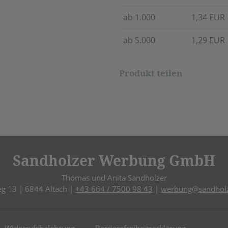
ab 1.000
1,34 EUR
ab 5.000
1,29 EUR
Produkt teilen
Sandholzer Werbung GmbH
Thomas und Anita Sandholzer
eg 13 | 6844 Altach |
+43 664 / 7500 98 43
|
werbung@sandholz