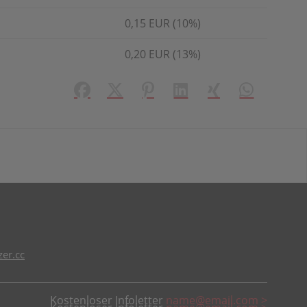
0,15 EUR (10%)
0,20 EUR (13%)
Facebook
X (#[creator\plugin\share\core\struct
Pinterest
LinkedIn
Xing
WhatsApp (#
er.cc
Kostenloser Infoletter
name@email.com >