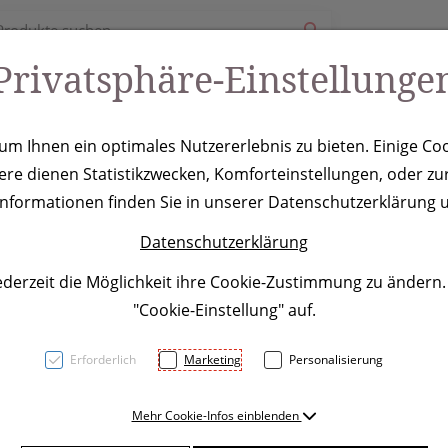
Privatsphäre-Einstellunge
ury
Werbeartikel
Leistungen
Coole Eventideen
m Ihnen ein optimales Nutzererlebnis zu bieten. Einige Coo
ere dienen Statistikzwecken, Komforteinstellungen, oder zur
nset Little Pic
 Informationen finden Sie in unserer Datenschutzerklärung u
Datenschutzerklärung
ederzeit die Möglichkeit ihre Cookie-Zustimmung zu ändern
"Cookie-Einstellung" auf.
Erforderlich
Marketing
Personalisierung
Malset bestehend aus 10 Bunt
Mehr Cookie-Infos einblenden
vorgedruckten Motiven zum 