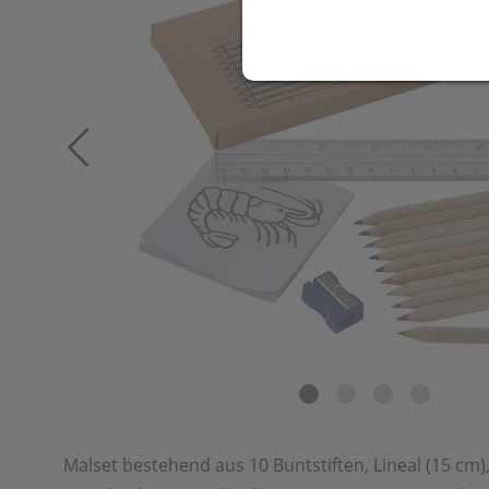
Malset bestehend aus 10 Buntstiften, Lineal (15 cm)