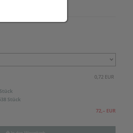
0,72 EUR
 Stück
638 Stück
72,– EUR
In den Warenkorb