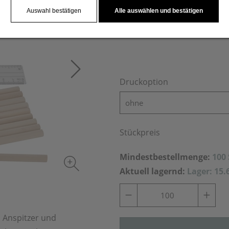
Pappkarton.
Auswahl bestätigen
Alle auswählen und bestätigen
Druckoption
ohne
Stückpreis
Mindestbestellmenge:
100
Aktuell lagernd:
Lager: 15.
, Anspitzer und