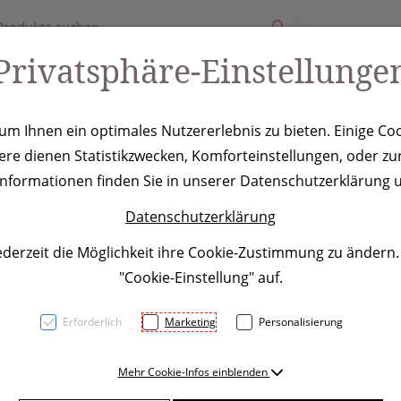
Privatsphäre-Einstellunge
ury
Werbeartikel
Leistungen
Coole Eventideen
m Ihnen ein optimales Nutzererlebnis zu bieten. Einige Coo
ere dienen Statistikzwecken, Komforteinstellungen, oder zur
 Trapani, weis
 Informationen finden Sie in unserer Datenschutzerklärung u
Datenschutzerklärung
ederzeit die Möglichkeit ihre Cookie-Zustimmung zu ändern
"Cookie-Einstellung" auf.
Erforderlich
Marketing
Personalisierung
Nostalgie Tasse aus Kerami
Mehr Cookie-Infos einblenden
350 ml. Ihre Werbung wird a