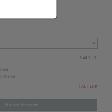
3,44 EUR
Stück
81 Stück
172,– EUR
In den Warenkorb