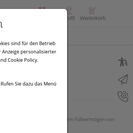
Alle Produkte
Profil
Warenkorb
n
Kontakt
kies sind für den Betrieb
 Anzeige personalisierter
s
nd Cookie Policy.
. Rufen Sie dazu das Menü
k mit schwarzem Rand und einem Füllvermögen von
uf der Tasse angebracht.