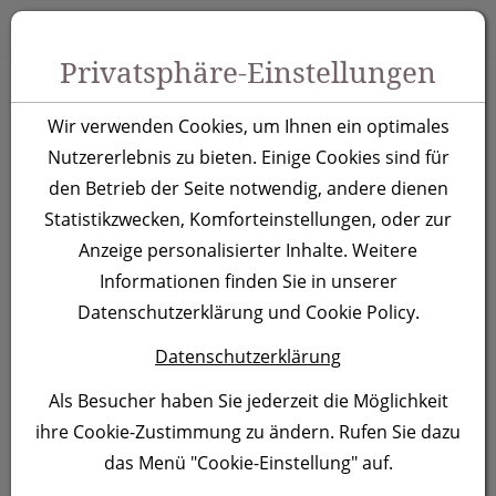
Zum Inhalt springen [AK + 0]
Zum Hauptmenü springen [AK + 1]
Zu Menüs Produkt-Kategorien / Kontakt springen [AK + 2]
Zu Menüs Mein Account, Warenkorb springen [AK + 3]
Zum "Barrierefreiheits-Menü" springen [AK + 4]
Zu den Inhalten im Fußbereich springen [AK + 5]
Toggle 
Produktsuche
Privatsphäre-Einstellungen
Keramiktasse Trapani
Wir verwenden Cookies, um Ihnen ein optimales
Nutzererlebnis zu bieten. Einige Cookies sind für
Artikelnummer:
0843
den Betrieb der Seite notwendig, andere dienen
Statistikzwecken, Komforteinstellungen, oder zur
Anzeige personalisierter Inhalte. Weitere
Informationen finden Sie in unserer
Datenschutzerklärung und Cookie Policy.
Datenschutzerklärung
Als Besucher haben Sie jederzeit die Möglichkeit
ihre Cookie-Zustimmung zu ändern. Rufen Sie dazu
das Menü "Cookie-Einstellung" auf.