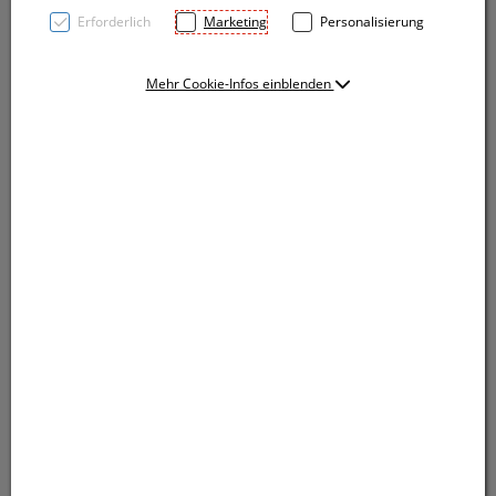
Erforderlich
Marketing
Personalisierung
Mehr Cookie-Infos einblenden
Nostalgie Tasse aus Keramik mit schwarzem Rand
und einem Füllvermögen von 350 ml. Ihre Werbung
wird auf der Tasse angebracht.
Nostalgie Tasse aus Keramik mit schwarzem Rand
und einem Füllvermögen von 350 ml. Ihre Werbung
wird auf der Tasse angebracht.