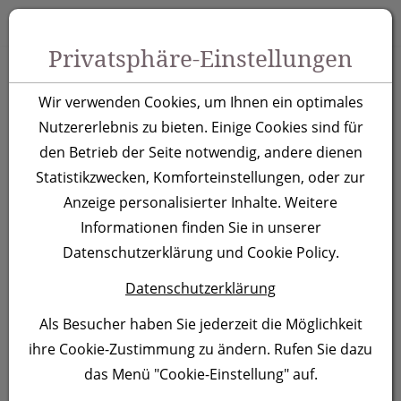
Zum Inhalt springen [AK + 0]
Zum Hauptmenü springen [AK + 1]
Zu Menüs Produkt-Kategorien / Kontakt springen [AK + 2]
Zu Menüs Mein Account, Warenkorb springen [AK + 3]
Zum "Barrierefreiheits-Menü" springen [AK + 4]
Zu den Inhalten im Fußbereich springen [AK + 5]
Toggle 
Produktsuche
Privatsphäre-Einstellungen
Keramiktasse
Wir verwenden Cookies, um Ihnen ein optimales
Thessaloniki, blau
Nutzererlebnis zu bieten. Einige Cookies sind für
den Betrieb der Seite notwendig, andere dienen
Statistikzwecken, Komforteinstellungen, oder zur
Artikelnummer:
087204
Anzeige personalisierter Inhalte. Weitere
Informationen finden Sie in unserer
Datenschutzerklärung und Cookie Policy.
Datenschutzerklärung
Als Besucher haben Sie jederzeit die Möglichkeit
ihre Cookie-Zustimmung zu ändern. Rufen Sie dazu
das Menü "Cookie-Einstellung" auf.