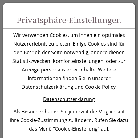
Zum Inhalt springen [AK + 0]
Zum Hauptmenü springen [AK + 1]
Zu Menüs Produkt-Kategorien / Kontakt springen [AK + 2]
Zu Menüs Mein Account, Warenkorb springen [AK + 3]
Zum "Barrierefreiheits-Menü" springen [AK + 4]
Zu den Inhalten im Fußbereich springen [AK + 5]
Toggle 
Produktsuche
Privatsphäre-Einstellungen
Keramiktasse
Wir verwenden Cookies, um Ihnen ein optimales
Martinez, gelb
Nutzererlebnis zu bieten. Einige Cookies sind für
den Betrieb der Seite notwendig, andere dienen
Statistikzwecken, Komforteinstellungen, oder zur
Artikelnummer:
870408
Anzeige personalisierter Inhalte. Weitere
Informationen finden Sie in unserer
Datenschutzerklärung und Cookie Policy.
Datenschutzerklärung
Als Besucher haben Sie jederzeit die Möglichkeit
ihre Cookie-Zustimmung zu ändern. Rufen Sie dazu
das Menü "Cookie-Einstellung" auf.