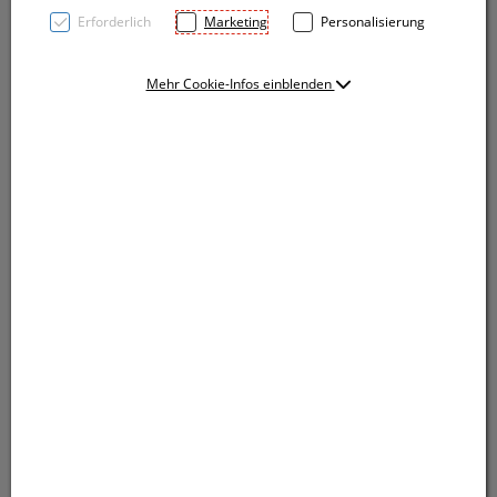
Erforderlich
Marketing
Personalisierung
Mehr Cookie-Infos einblenden
Exquisit! Tolle Tasse aus Keramik mit einem
Fassungsvolumen von 300 ml. Ihre Werbung bringen
wir rechts oder links vom Henkel an.
Exquisit! Tolle Tasse aus Keramik mit einem
Fassungsvolumen von 300 ml. Ihre Werbung bringen
wir rechts oder links vom Henkel an.