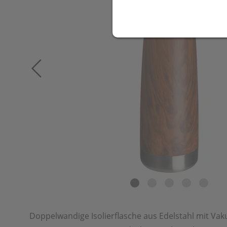
Doppelwandige Isolierflasche aus Edelstahl mit Vak