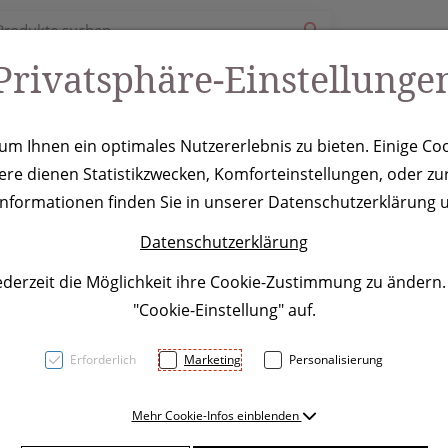
Privatsphäre-Einstellunge
ury
Werbeartikel
Leistungen
Coole Eventideen
m Ihnen ein optimales Nutzererlebnis zu bieten. Einige Coo
ere dienen Statistikzwecken, Komforteinstellungen, oder zur
he Tampa, brau
 Informationen finden Sie in unserer Datenschutzerklärung u
Datenschutzerklärung
ederzeit die Möglichkeit ihre Cookie-Zustimmung zu ändern
"Cookie-Einstellung" auf.
Erforderlich
Marketing
Personalisierung
Doppelwandige Isolierflasch
Mehr Cookie-Infos einblenden
Fassungsvermögen 500 ml - I