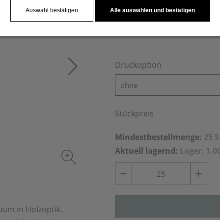
Auswahl bestätigen
Alle auswählen und bestätigen
Druckoption
ohne
Stückpreis
Mindestbestellmenge:
25 
Aktuell lagernd:
Lager: 1.0
uum in Holzoptik.