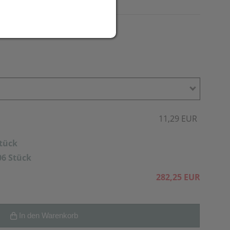
11,29 EUR
Stück
06 Stück
282,25 EUR
In den Warenkorb