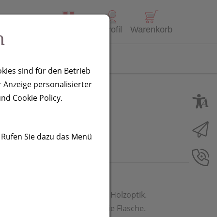
Alle Produkte
Profil
Warenkorb
n
Kontakt
kies sind für den Betrieb
 Anzeige personalisierter
n
nd Cookie Policy.
. Rufen Sie dazu das Menü
e aus Edelstahl mit Vakuum in Holzoptik.
hre Werbung lasern wir auf die Flasche.