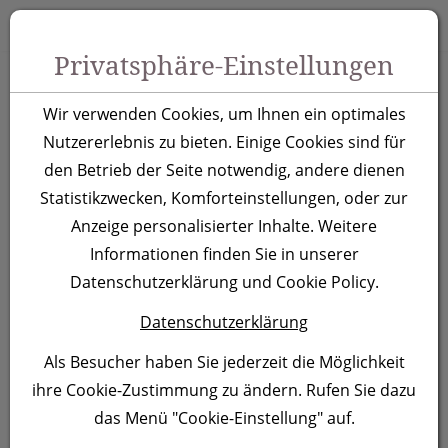
Zum Inhalt springen [AK + 0]
Zum Hauptmenü springen [AK + 1]
Zu Menüs Produkt-Kategorien / Kontakt springen [AK + 2]
Zu Menüs Mein Account, Warenkorb springen [AK + 3]
Zum "Barrierefreiheits-Menü" springen [AK + 4]
Zu den Inhalten im Fußbereich springen [AK + 5]
Toggle 
Produktsuche
Privatsphäre-Einstellungen
Isolierflasche
Wir verwenden Cookies, um Ihnen ein optimales
Bucharest,
Nutzererlebnis zu bieten. Einige Cookies sind für
den Betrieb der Seite notwendig, andere dienen
dunkelblau
Statistikzwecken, Komforteinstellungen, oder zur
Anzeige personalisierter Inhalte. Weitere
Artikelnummer:
372944
Informationen finden Sie in unserer
Datenschutzerklärung und Cookie Policy.
Datenschutzerklärung
Als Besucher haben Sie jederzeit die Möglichkeit
ihre Cookie-Zustimmung zu ändern. Rufen Sie dazu
das Menü "Cookie-Einstellung" auf.