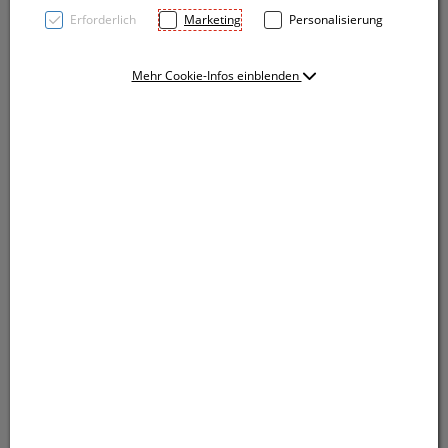
Erforderlich
Marketing
Personalisierung
Mehr Cookie-Infos einblenden
Vakuum Isolierflasche aus Edelstahl mit einem
Füllvermögen von 500 ml. Die Trinkflasche hat eine
matte Lackierung, eine Trinkvorrichtung mit
Schnellverschluss mit Sicherung. Ihre Werbung wird
auf die Flasche graviert.