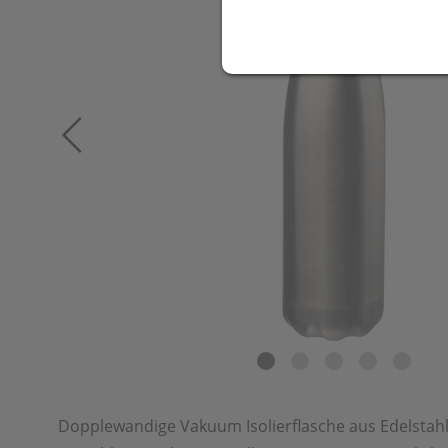
Dopplewandige Vakuum Isolierflasche aus Edelstahl