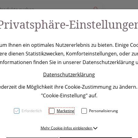
Privatsphäre-Einstellunge
ury
Werbeartikel
Leistungen
Coole Eventideen
m Ihnen ein optimales Nutzererlebnis zu bieten. Einige Coo
ere dienen Statistikzwecken, Komforteinstellungen, oder zur
e Bree, grau
 Informationen finden Sie in unserer Datenschutzerklärung u
Datenschutzerklärung
ederzeit die Möglichkeit ihre Cookie-Zustimmung zu ändern
"Cookie-Einstellung" auf.
Erforderlich
Marketing
Personalisierung
Dopplewandige Vakuum Isoli
Mehr Cookie-Infos einblenden
Verschluss und einem Füllv