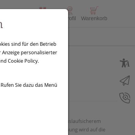
Alle Produkte
Profil
Warenkorb
n
Kontakt
kies sind für den Betrieb
 Anzeige personalisierter
nd Cookie Policy.
. Rufen Sie dazu das Menü
erflasche aus Edelstahl mit auslaufsicherem
ermögen von 550 ml. Ihre Werbung wird auf die