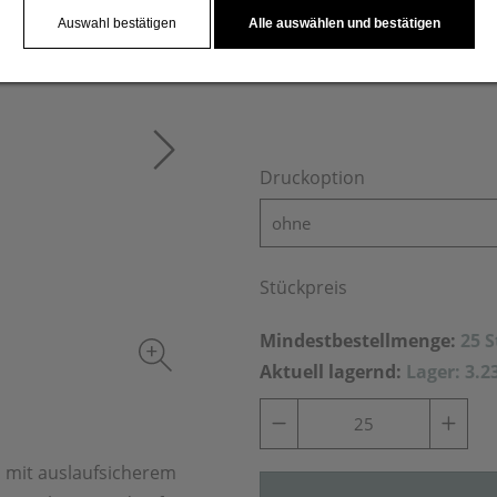
Flasche graviert.
Auswahl bestätigen
Alle auswählen und bestätigen
Druckoption
ohne
Stückpreis
Mindestbestellmenge:
25 
Aktuell lagernd:
Lager: 3.2
 mit auslaufsicherem