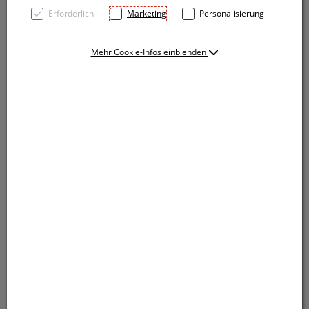
Erforderlich
Marketing
Personalisierung
Mehr Cookie-Infos einblenden
Doppelwandiger Isolierbecher aus Edelstahl mit
Vakuum in Holzoptik und einem Fassungsvermögen
von 380 ml - Ihre Werbung lasern wir auf den Becher.
Doppelwandiger Isolierbecher aus Edelstahl mit
Vakuum in Holzoptik und einem Fassungsvermögen
von 380 ml - Ihre Werbung lasern wir auf den Becher.