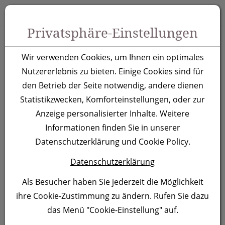
Zum Inhalt springen [AK + 0]
Zum Hauptmenü springen [AK + 1]
Zu Menüs Produkt-Kategorien / Kontakt springen [AK + 2]
Zu Menüs Mein Account, Warenkorb springen [AK + 3]
Zum "Barrierefreiheits-Menü" springen [AK + 4]
Zu den Inhalten im Fußbereich springen [AK + 5]
Toggle 
Produktsuche
Privatsphäre-Einstellungen
Isolierbecher
Wir verwenden Cookies, um Ihnen ein optimales
Brighton
Nutzererlebnis zu bieten. Einige Cookies sind für
den Betrieb der Seite notwendig, andere dienen
Statistikzwecken, Komforteinstellungen, oder zur
Artikelnummer:
1566
Anzeige personalisierter Inhalte. Weitere
Informationen finden Sie in unserer
Datenschutzerklärung und Cookie Policy.
Datenschutzerklärung
Als Besucher haben Sie jederzeit die Möglichkeit
ihre Cookie-Zustimmung zu ändern. Rufen Sie dazu
das Menü "Cookie-Einstellung" auf.