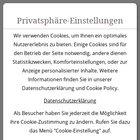
Zum Inhalt springen [AK + 0]
Zum Hauptmenü springen [AK + 1]
Zu Menüs Produkt-Kategorien / Kontakt springen [AK + 2]
Zu Menüs Mein Account, Warenkorb springen [AK + 3]
Zum "Barrierefreiheits-Menü" springen [AK + 4]
Zu den Inhalten im Fußbereich springen [AK + 5]
Toggle 
Produktsuche
Privatsphäre-Einstellungen
Holz Kugelschreiber
Wir verwenden Cookies, um Ihnen ein optimales
Bilzen, braun
Nutzererlebnis zu bieten. Einige Cookies sind für
den Betrieb der Seite notwendig, andere dienen
Statistikzwecken, Komforteinstellungen, oder zur
Artikelnummer:
219201
Anzeige personalisierter Inhalte. Weitere
Informationen finden Sie in unserer
Datenschutzerklärung und Cookie Policy.
Datenschutzerklärung
Als Besucher haben Sie jederzeit die Möglichkeit
ihre Cookie-Zustimmung zu ändern. Rufen Sie dazu
das Menü "Cookie-Einstellung" auf.