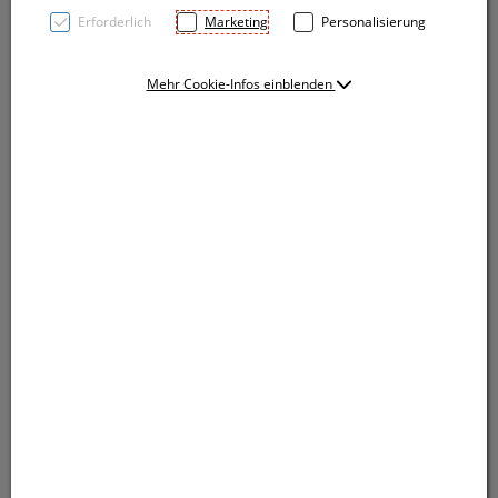
Erforderlich
Marketing
Personalisierung
Mehr Cookie-Infos einblenden
Holz Kugelschreiber mit blauschreibender
Großraummine, chromfarbenen Applikationen und
Touchfunktion. Ihre Werbung drucken wir unterhalb
vom Clip.
Holz Kugelschreiber mit blauschreibender
Großraummine, chromfarbenen Applikationen und
Touchfunktion. Ihre Werbung drucken wir unterhalb