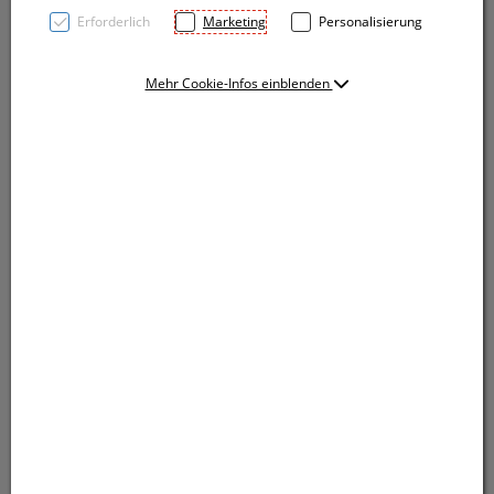
Erforderlich
Marketing
Personalisierung
Mehr Cookie-Infos einblenden
Produktbeschreibung
180g/m², 95% gekämmte ringgesponnene
Baumwolle, 5% Elasthan
Single Jersey
Taillierter Schnitt
V-Ausschnitt in Rippstrick mit Elasthan