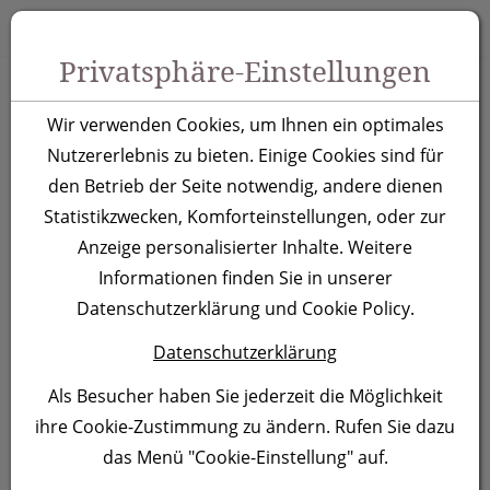
Zum Inhalt springen [AK + 0]
Zum Hauptmenü springen [AK + 1]
Zu Menüs Produkt-Kategorien / Kontakt springen [AK + 2]
Zu Menüs Mein Account, Warenkorb springen [AK + 3]
Zum "Barrierefreiheits-Menü" springen [AK + 4]
Zu den Inhalten im Fußbereich springen [AK + 5]
Toggle 
Produktsuche
Privatsphäre-Einstellungen
Herren T-Shirt V-Neck
Wir verwenden Cookies, um Ihnen ein optimales
Slim Fit
Nutzererlebnis zu bieten. Einige Cookies sind für
den Betrieb der Seite notwendig, andere dienen
®
Statistikzwecken, Komforteinstellungen, oder zur
Marke:
pomodoro
In 3 Farben
Anzeige personalisierter Inhalte. Weitere
erhältlich
Informationen finden Sie in unserer
Artikelnummer:
40CC-3082
Datenschutzerklärung und Cookie Policy.
Datenschutzerklärung
Als Besucher haben Sie jederzeit die Möglichkeit
ihre Cookie-Zustimmung zu ändern. Rufen Sie dazu
das Menü "Cookie-Einstellung" auf.