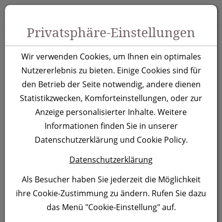
Zum Inhalt springen [AK + 0]
Zum Hauptmenü springen [AK + 1]
Zu Menüs Produkt-Kategorien / Kontakt springen [AK + 2]
Zu Menüs Mein Account, Warenkorb springen [AK + 3]
Zum "Barrierefreiheits-Menü" springen [AK + 4]
Zu den Inhalten im Fußbereich springen [AK + 5]
Toggle 
Produktsuche
Privatsphäre-Einstellungen
Henkelmann Villach
Wir verwenden Cookies, um Ihnen ein optimales
Nutzererlebnis zu bieten. Einige Cookies sind für
Artikelnummer:
2654
den Betrieb der Seite notwendig, andere dienen
Statistikzwecken, Komforteinstellungen, oder zur
Anzeige personalisierter Inhalte. Weitere
Informationen finden Sie in unserer
Datenschutzerklärung und Cookie Policy.
Datenschutzerklärung
Als Besucher haben Sie jederzeit die Möglichkeit
ihre Cookie-Zustimmung zu ändern. Rufen Sie dazu
das Menü "Cookie-Einstellung" auf.