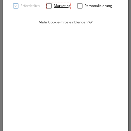
Erforderlich
Marketing
Personalisierung
Mehr Cookie-Infos einblenden
Schicke Karaffe aus Glas mit einem Edelstahl Deckel
mit Gummiring und integriertem Sieb. Durch den
stabilen Griff liegt die Kanne besonders gut in der
Hand. Füllvermögen 2.000 ml. Ihre Werbung wird auf
den Deckel graviert.
Schicke Karaffe aus Glas mit einem Edelstahl Deckel
mit Gummiring und integriertem Sieb. Durch den