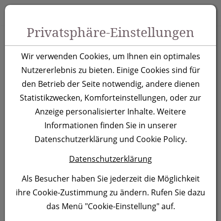
Zum Inhalt springen [AK + 0]
Zum Hauptmenü springen [AK + 1]
Zu Menüs Produkt-Kategorien / Kontakt springen [AK + 2]
Zu Menüs Mein Account, Warenkorb springen [AK + 3]
Zum "Barrierefreiheits-Menü" springen [AK + 4]
Zu den Inhalten im Fußbereich springen [AK + 5]
Toggle 
Produktsuche
Privatsphäre-Einstellungen
Glaskaraffe Puerto
Wir verwenden Cookies, um Ihnen ein optimales
Rico
Nutzererlebnis zu bieten. Einige Cookies sind für
den Betrieb der Seite notwendig, andere dienen
Statistikzwecken, Komforteinstellungen, oder zur
Artikelnummer:
3577
Anzeige personalisierter Inhalte. Weitere
Informationen finden Sie in unserer
Datenschutzerklärung und Cookie Policy.
Datenschutzerklärung
Als Besucher haben Sie jederzeit die Möglichkeit
ihre Cookie-Zustimmung zu ändern. Rufen Sie dazu
das Menü "Cookie-Einstellung" auf.