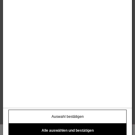
Sandholzer Werbung GmbH
Thomas und Anita Sandholzer
Altweg 13 | 6844 Altach |
+43 664 / 7500 98
43
|
werbung@sandholzer.cc
Kontakt
Datenschutz
Impressum
AGB
Widerrufsbelehrung
Barrierefreiheitserklärung
Kostenloser Infoletter
name@email.com >
Auswahl bestätigen
Alle auswählen und bestätigen