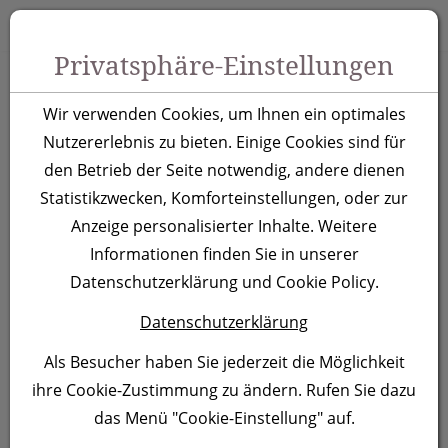
Zum Inhalt springen [AK + 0]
Zum Hauptmenü springen [AK + 1]
Zu Menüs Produkt-Kategorien / Kontakt springen [AK + 2]
Zu Menüs Mein Account, Warenkorb springen [AK + 3]
Zum "Barrierefreiheits-Menü" springen [AK + 4]
Zu den Inhalten im Fußbereich springen [AK + 5]
Toggle 
Produktsuche
Privatsphäre-Einstellungen
Glasflasche
Wir verwenden Cookies, um Ihnen ein optimales
Klagenfurt,apfelgrün
Nutzererlebnis zu bieten. Einige Cookies sind für
den Betrieb der Seite notwendig, andere dienen
Statistikzwecken, Komforteinstellungen, oder zur
Artikelnummer:
084229F
Anzeige personalisierter Inhalte. Weitere
Informationen finden Sie in unserer
Datenschutzerklärung und Cookie Policy.
Datenschutzerklärung
Als Besucher haben Sie jederzeit die Möglichkeit
ihre Cookie-Zustimmung zu ändern. Rufen Sie dazu
das Menü "Cookie-Einstellung" auf.