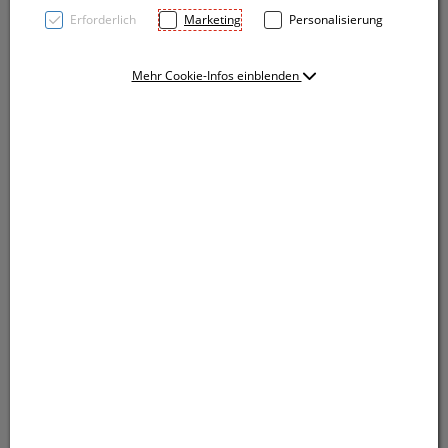
Erforderlich
Marketing
Personalisierung
Mehr Cookie-Infos einblenden
Geduldsspiel - 24 verschiedene Spiele. Lieferung
erfolgt sortiert. Ihre Werbung drucken wir auf eine
Seite des Kunststoffwürfels.
Geduldsspiel - 24 verschiedene Spiele. Lieferung
erfolgt sortiert. Ihre Werbung drucken wir auf eine
Seite des Kunststoffwürfels.