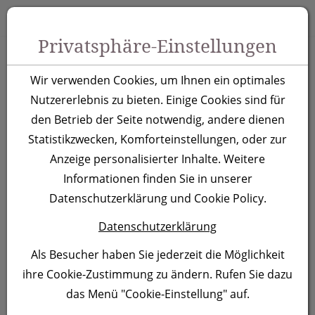
Zum Inhalt springen [AK + 0]
Zum Hauptmenü springen [AK + 1]
Zu Menüs Produkt-Kategorien / Kontakt springen [AK + 2]
Zu Menüs Mein Account, Warenkorb springen [AK + 3]
Zum "Barrierefreiheits-Menü" springen [AK + 4]
Zu den Inhalten im Fußbereich springen [AK + 5]
Toggle 
Produktsuche
Privatsphäre-Einstellungen
Frosty Strandball
Wir verwenden Cookies, um Ihnen ein optimales
Orlando
Nutzererlebnis zu bieten. Einige Cookies sind für
den Betrieb der Seite notwendig, andere dienen
Statistikzwecken, Komforteinstellungen, oder zur
Artikelnummer:
1029
Anzeige personalisierter Inhalte. Weitere
Informationen finden Sie in unserer
Datenschutzerklärung und Cookie Policy.
Datenschutzerklärung
Als Besucher haben Sie jederzeit die Möglichkeit
ihre Cookie-Zustimmung zu ändern. Rufen Sie dazu
das Menü "Cookie-Einstellung" auf.