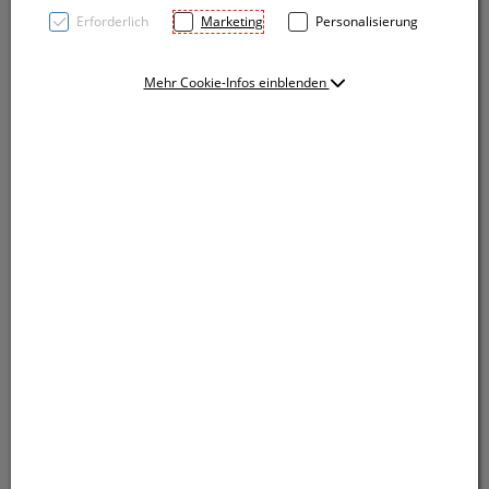
Erforderlich
Marketing
Personalisierung
Mehr Cookie-Infos einblenden
Wasserball, seine tolle Optik erhält er durch das
matte Material. Ihre Werbung drucken wir auf ein
Segment.
Wasserball, seine tolle Optik erhält er durch das
matte Material. Ihre Werbung drucken wir auf ein
Segment.