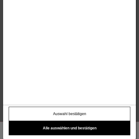
Thomas und Anita Sandholzer
Altweg 13 | 6844 Altach |
+43 664 / 7500 98
43
|
werbung@sandholzer.cc
Kontakt
Datenschutz
Impressum
AGB
Widerrufsbelehrung
Barrierefreiheitserklärung
Kostenloser Infoletter
name@email.com >
Auswahl bestätigen
Alle auswählen und bestätigen
Einloggen
Registrieren
Warenkorb