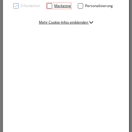
Erforderlich
Marketing
Personalisierung
Mehr Cookie-Infos einblenden
Flaschenöffner aus recyceltem Aluminium inklusive
Schlüsselring. Ihre Werbung bringen wir mittels einer
Lasergravur auf dem Anhänger an.
Flaschenöffner aus recyceltem Aluminium inklusive