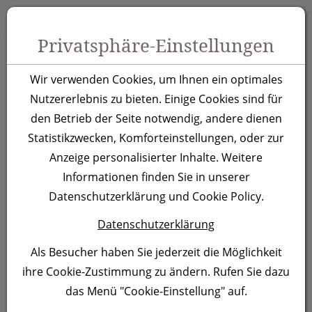
Zum Inhalt springen [AK + 0]
Zum Hauptmenü springen [AK + 1]
Zu Menüs Produkt-Kategorien / Kontakt springen [AK + 2]
Zu Menüs Mein Account, Warenkorb springen [AK + 3]
Zum "Barrierefreiheits-Menü" springen [AK + 4]
Zu den Inhalten im Fußbereich springen [AK + 5]
Toggle 
Produktsuche
Privatsphäre-Einstellungen
Flaschenöffner aus
Wir verwenden Cookies, um Ihnen ein optimales
recyceltem
Nutzererlebnis zu bieten. Einige Cookies sind für
den Betrieb der Seite notwendig, andere dienen
Aluminium Malmö,
Statistikzwecken, Komforteinstellungen, oder zur
blau
Anzeige personalisierter Inhalte. Weitere
Informationen finden Sie in unserer
Artikelnummer:
376404
Datenschutzerklärung und Cookie Policy.
Datenschutzerklärung
Als Besucher haben Sie jederzeit die Möglichkeit
ihre Cookie-Zustimmung zu ändern. Rufen Sie dazu
das Menü "Cookie-Einstellung" auf.