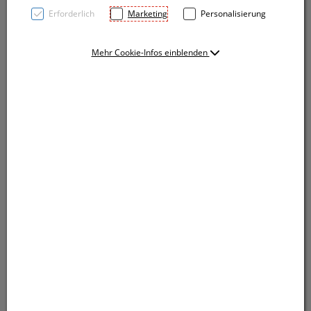
Erforderlich
Marketing
Personalisierung
Mehr Cookie-Infos einblenden
Flaschenöffner aus recyceltem Aluminium inklusive
Schlüsselring. Ihre Werbung bringen wir mittels einer
Lasergravur auf dem Anhänger an.
Flaschenöffner aus recyceltem Aluminium inklusive
Schlüsselring. Ihre Werbung bringen wir mittels einer