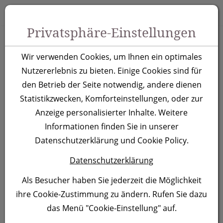
Zum Inhalt springen [AK + 0]
Zum Hauptmenü springen [AK + 1]
Zu Menüs Produkt-Kategorien / Kontakt springen [AK + 2]
Zu Menüs Mein Account, Warenkorb springen [AK + 3]
Zum "Barrierefreiheits-Menü" springen [AK + 4]
Zu den Inhalten im Fußbereich springen [AK + 5]
Toggle 
Produktsuche
Privatsphäre-Einstellungen
Flaschenöffner aus
Wir verwenden Cookies, um Ihnen ein optimales
recyceltem Aluminim
Nutzererlebnis zu bieten. Einige Cookies sind für
den Betrieb der Seite notwendig, andere dienen
Malmö,rot
Statistikzwecken, Komforteinstellungen, oder zur
Anzeige personalisierter Inhalte. Weitere
Artikelnummer:
376405F
Informationen finden Sie in unserer
Datenschutzerklärung und Cookie Policy.
Datenschutzerklärung
Als Besucher haben Sie jederzeit die Möglichkeit
ihre Cookie-Zustimmung zu ändern. Rufen Sie dazu
das Menü "Cookie-Einstellung" auf.