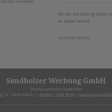
ufenlos verstellen.
Bei der Darstellung dieses In
es später erneut.
Produkt teilen
Sandholzer Werbung GmbH
Thomas und Anita Sandholzer
eg 13 | 6844 Altach |
+43 664 / 7500 98 43
|
werbung@sandholz