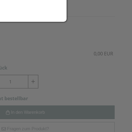
ner Seite.
0,00 EUR
tück
ht bestellbar
In den Warenkorb
Fragen zum Produkt?