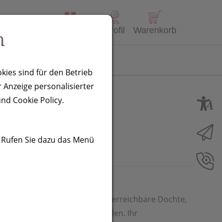
Alle Produkte
Profil
Warenkorb
n
Kontakt
kies sind für den Betrieb
 Anzeige personalisierter
nd Cookie Policy.
. Rufen Sie dazu das Menü
rlängertem Aufsatz für schwer erreichbare Dochte,
e lässt sich stufenlos verstellen. Ihr