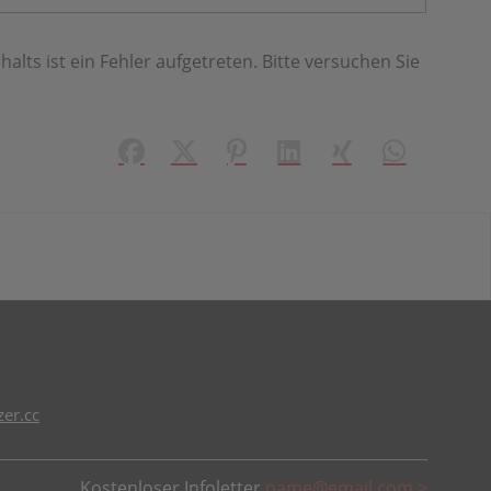
halts ist ein Fehler aufgetreten. Bitte versuchen Sie
Facebook
X (#[creator\plugin\share\core\struct
Pinterest
LinkedIn
Xing
WhatsApp (#
er.cc
Kostenloser Infoletter
name@email.com >