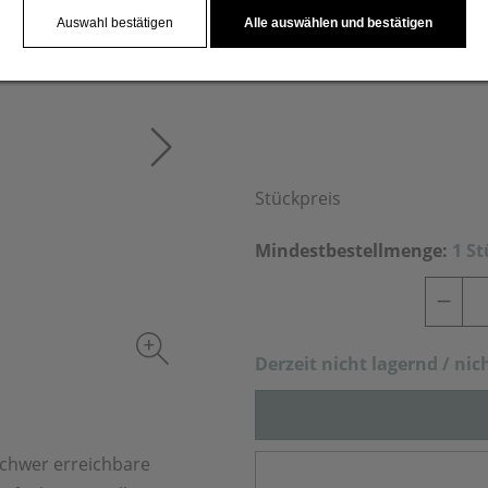
Werbeaufdruck erfolgt auf ei
Auswahl bestätigen
Alle auswählen und bestätigen
Stückpreis
Mindestbestellmenge:
1 S
Derzeit nich
t lagernd / nic
schwer erreichbare