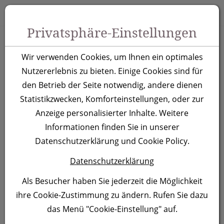
Zum Inhalt springen [AK + 0]
Zum Hauptmenü springen [AK + 1]
Zu Menüs Produkt-Kategorien / Kontakt springen [AK + 2]
Zu Menüs Mein Account, Warenkorb springen [AK + 3]
Zum "Barrierefreiheits-Menü" springen [AK + 4]
Zu den Inhalten im Fußbereich springen [AK + 5]
Toggle 
Produktsuche
Privatsphäre-Einstellungen
Elektronikfeuerzeug
Wir verwenden Cookies, um Ihnen ein optimales
Mouscron, weiss
Nutzererlebnis zu bieten. Einige Cookies sind für
den Betrieb der Seite notwendig, andere dienen
Statistikzwecken, Komforteinstellungen, oder zur
Artikelnummer:
377706
Anzeige personalisierter Inhalte. Weitere
Informationen finden Sie in unserer
Datenschutzerklärung und Cookie Policy.
Datenschutzerklärung
Als Besucher haben Sie jederzeit die Möglichkeit
ihre Cookie-Zustimmung zu ändern. Rufen Sie dazu
das Menü "Cookie-Einstellung" auf.