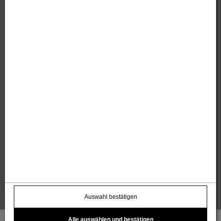
Sandholzer Werbung GmbH
Thomas und Anita Sandholzer
Altweg 13 | 6844 Altach |
+43 664 / 7500 98
43
|
werbung@sandholzer.cc
Kontakt
Datenschutz
Impressum
AGB
Widerrufsbelehrung
Barrierefreiheitserklärung
Kostenloser Infoletter
name@email.com >
Auswahl bestätigen
Alle auswählen und bestätigen