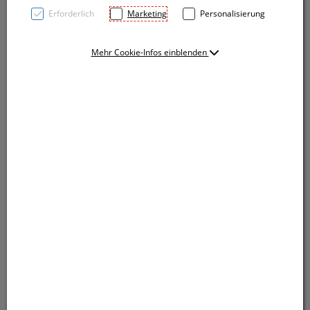
Erforderlich
Marketing
Personalisierung
Mehr Cookie-Infos einblenden
Ergonomisch geformtes Elektronikfeuerzeug mit
gummierter Oberfläche, nachfüllbar. Die Flamme lässt
sich stufenlos verstellen. Der Werbeaufdruck wird im
Digitaldruck (mehrfarbig) für Rechtshänder lesbar
angebracht.
Ergonomisch geformtes Elektronikfeuerzeug mit
gummierter Oberfläche, nachfüllbar. Die Flamme lässt