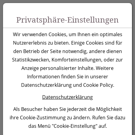
Zum Inhalt springen [AK + 0]
Zum Hauptmenü springen [AK + 1]
Zu Menüs Produkt-Kategorien / Kontakt springen [AK + 2]
Zu Menüs Mein Account, Warenkorb springen [AK + 3]
Zum "Barrierefreiheits-Menü" springen [AK + 4]
Zu den Inhalten im Fußbereich springen [AK + 5]
Toggle 
Produktsuche
Privatsphäre-Einstellungen
Eiskübel Guatemala,
Wir verwenden Cookies, um Ihnen ein optimales
grau
Nutzererlebnis zu bieten. Einige Cookies sind für
den Betrieb der Seite notwendig, andere dienen
Statistikzwecken, Komforteinstellungen, oder zur
Artikelnummer:
373707
Anzeige personalisierter Inhalte. Weitere
Informationen finden Sie in unserer
Datenschutzerklärung und Cookie Policy.
Datenschutzerklärung
Als Besucher haben Sie jederzeit die Möglichkeit
ihre Cookie-Zustimmung zu ändern. Rufen Sie dazu
das Menü "Cookie-Einstellung" auf.