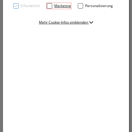
Erforderlich
Marketing
Personalisierung
Mehr Cookie-Infos einblenden
Doppelwandiger Eiskübel aus Edelstahl mit
Tragehenkel, Bambusdeckel, Greifzange und einem
Füllvermögen von 1.200 ml. Ihre Werbung wird auf
den Kübel graviert.
Doppelwandiger Eiskübel aus Edelstahl mit
Tragehenkel, Bambusdeckel, Greifzange und einem
Füllvermögen von 1.200 ml. Ihre Werbung wird auf