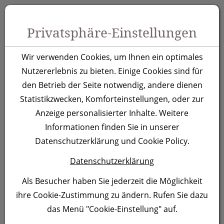
Zum Inhalt springen [AK + 0]
Zum Hauptmenü springen [AK + 1]
Zu Menüs Produkt-Kategorien / Kontakt springen [AK + 2]
Zu Menüs Mein Account, Warenkorb springen [AK + 3]
Zum "Barrierefreiheits-Menü" springen [AK + 4]
Zu den Inhalten im Fußbereich springen [AK + 5]
Toggle 
Produktsuche
Privatsphäre-Einstellungen
Eiskübel Guatemala
Wir verwenden Cookies, um Ihnen ein optimales
Nutzererlebnis zu bieten. Einige Cookies sind für
Artikelnummer:
3737
den Betrieb der Seite notwendig, andere dienen
Statistikzwecken, Komforteinstellungen, oder zur
Anzeige personalisierter Inhalte. Weitere
Informationen finden Sie in unserer
Datenschutzerklärung und Cookie Policy.
Datenschutzerklärung
Als Besucher haben Sie jederzeit die Möglichkeit
ihre Cookie-Zustimmung zu ändern. Rufen Sie dazu
das Menü "Cookie-Einstellung" auf.