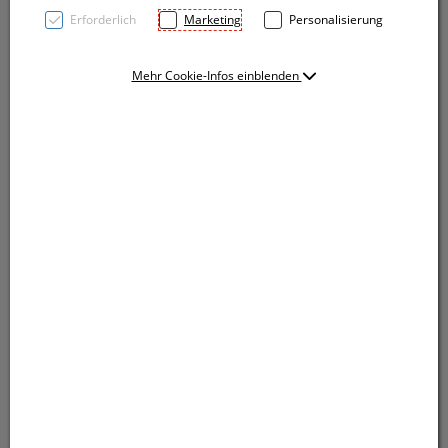
Erforderlich
Marketing
Personalisierung
Mehr Cookie-Infos einblenden
Doppelwandiger Eiskübel aus Edelstahl mit
Tragehenkel, Bambusdeckel, Greifzange und einem
Füllvermögen von 1.200 ml. Ihre Werbung wird auf
den Kübel graviert.
Doppelwandiger Eiskübel aus Edelstahl mit
Tragehenkel, Bambusdeckel, Greifzange und einem
Füllvermögen von 1.200 ml. Ihre Werbung wird auf
den Kübel graviert.