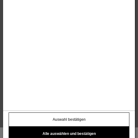
Sandholzer Werbung GmbH
Thomas und Anita Sandholzer
Altweg 13 | 6844 Altach |
+43 664 / 7500 98
43
|
werbung@sandholzer.cc
Kontakt
Datenschutz
Impressum
AGB
Widerrufsbelehrung
Barrierefreiheitserklärung
Kostenloser Infoletter
name@email.com >
Auswahl bestätigen
Alle auswählen und bestätigen