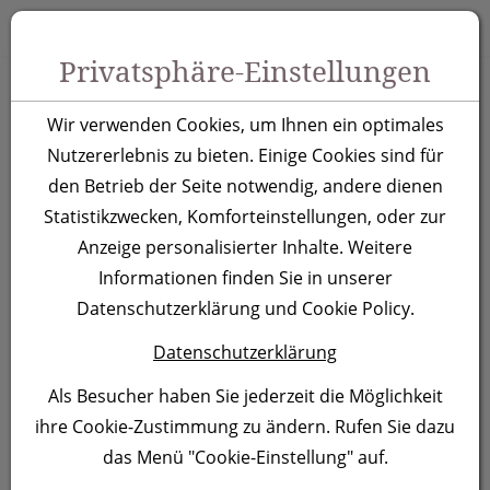
Zum Inhalt springen [AK + 0]
Zum Hauptmenü springen [AK + 1]
Zu Menüs Produkt-Kategorien / Kontakt springen [AK + 2]
Zu Menüs Mein Account, Warenkorb springen [AK + 3]
Zum "Barrierefreiheits-Menü" springen [AK + 4]
Zu den Inhalten im Fußbereich springen [AK + 5]
Toggle 
Produktsuche
Privatsphäre-Einstellungen
Edelstahlflasche
Wir verwenden Cookies, um Ihnen ein optimales
Ostrava,grau
Nutzererlebnis zu bieten. Einige Cookies sind für
den Betrieb der Seite notwendig, andere dienen
Statistikzwecken, Komforteinstellungen, oder zur
Artikelnummer:
496807F
Anzeige personalisierter Inhalte. Weitere
Informationen finden Sie in unserer
Datenschutzerklärung und Cookie Policy.
Datenschutzerklärung
Als Besucher haben Sie jederzeit die Möglichkeit
ihre Cookie-Zustimmung zu ändern. Rufen Sie dazu
das Menü "Cookie-Einstellung" auf.