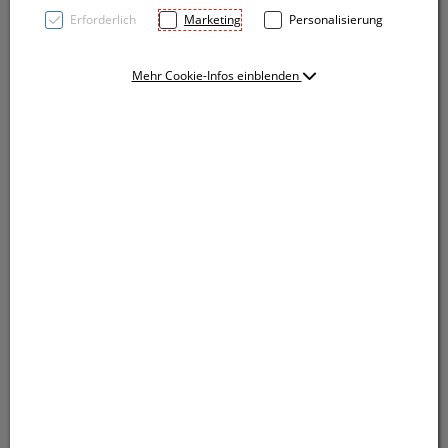
Erforderlich
Marketing
Personalisierung
Mehr Cookie-Infos einblenden
Robuste einwandige Trinkflasche (Fassungsvolumen
750ml) aus Edelstahl mit rubberfinish Oberfläche. Die
rutschfeste, gummierte Oberfläche sorgt für
optimalen Halt, während der Loop das Tragen oder
Befestigen erleichtert. Wir gravieren Ihr Logo mittig
auf der Flasche
Robuste einwandige Trinkflasche (Fassungsvolumen