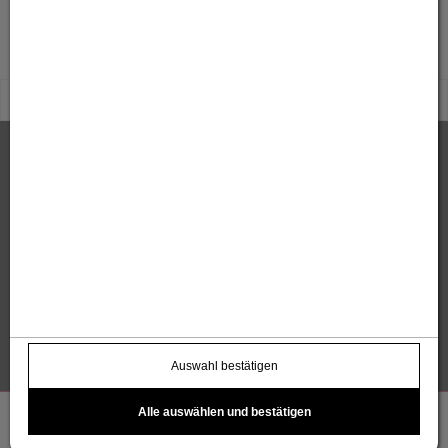
Sandholzer Werbung GmbH
Thomas und Anita Sandholzer
Altweg 13 | 6844 Altach |
+43 664 / 7500 98
43
|
werbung@sandholzer.cc
Kontakt
Datenschutz
Impressum
AGB
Widerrufsbelehrung
Barrierefreiheitserklärung
Auswahl bestätigen
Alle auswählen und bestätigen
Einloggen
Registrieren
Warenkorb