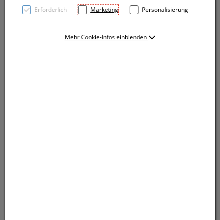
Erforderlich
Marketing
Personalisierung
Mehr Cookie-Infos einblenden
Die robuste Edelstahlflasche mit 750 ml
Fassungsvermögen ist ideal für den täglichen
Gebrauch. Dank des einwandigen Designs ist sie
besonders leicht und handlich. Die auslaufsichere
Schraubkappe sorgt für sicheren Transport von
Wasser und Getränken. Langlebig und frei von BPA –
die perfekte Alternative zu Plastikflaschen. Ihr Logo