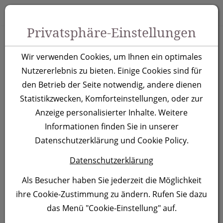
Zum Inhalt springen [AK + 0]
Zum Hauptmenü springen [AK + 1]
Zu Menüs Produkt-Kategorien / Kontakt springen [AK + 2]
Zu Menüs Mein Account, Warenkorb springen [AK + 3]
Zum "Barrierefreiheits-Menü" springen [AK + 4]
Zu den Inhalten im Fußbereich springen [AK + 5]
Toggle 
Produktsuche
Privatsphäre-Einstellungen
Edelstahl
Wir verwenden Cookies, um Ihnen ein optimales
Trinkflasche
Nutzererlebnis zu bieten. Einige Cookies sind für
den Betrieb der Seite notwendig, andere dienen
Ostrov,dunkelblau
Statistikzwecken, Komforteinstellungen, oder zur
Anzeige personalisierter Inhalte. Weitere
Artikelnummer:
524044F
Informationen finden Sie in unserer
Datenschutzerklärung und Cookie Policy.
Datenschutzerklärung
Als Besucher haben Sie jederzeit die Möglichkeit
ihre Cookie-Zustimmung zu ändern. Rufen Sie dazu
das Menü "Cookie-Einstellung" auf.