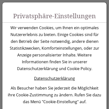
Zum Inhalt springen [AK + 0]
Zum Hauptmenü springen [AK + 1]
Zu Menüs Produkt-Kategorien / Kontakt springen [AK + 2]
Zu Menüs Mein Account, Warenkorb springen [AK + 3]
Zum "Barrierefreiheits-Menü" springen [AK + 4]
Zu den Inhalten im Fußbereich springen [AK + 5]
Toggle 
Produktsuche
Privatsphäre-Einstellungen
Druckbleistift
Wir verwenden Cookies, um Ihnen ein optimales
Ancona, violett
Nutzererlebnis zu bieten. Einige Cookies sind für
den Betrieb der Seite notwendig, andere dienen
Statistikzwecken, Komforteinstellungen, oder zur
Artikelnummer:
386912
Anzeige personalisierter Inhalte. Weitere
Informationen finden Sie in unserer
Datenschutzerklärung und Cookie Policy.
Datenschutzerklärung
Als Besucher haben Sie jederzeit die Möglichkeit
ihre Cookie-Zustimmung zu ändern. Rufen Sie dazu
das Menü "Cookie-Einstellung" auf.