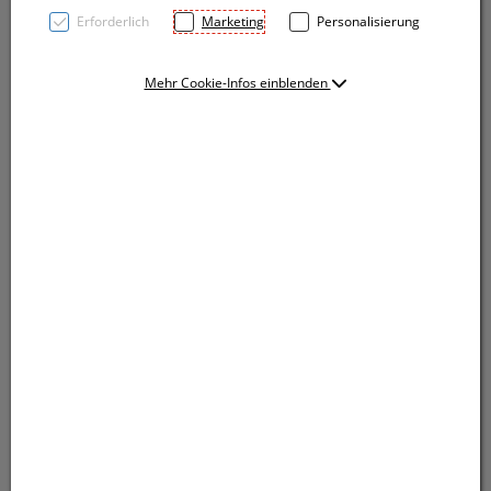
Erforderlich
Marketing
Personalisierung
Mehr Cookie-Infos einblenden
Beachballset bestehend aus zwei Schlägern aus Holz
mit Kunststoffgriffen und einem Ball. Verpackt ist das
Set in einem weißen Kunststoffnetz. Ihre Werbung
drucken wir auf einen Schläger.
Beachballset bestehend aus zwei Schlägern aus Holz
mit Kunststoffgriffen und einem Ball. Verpackt ist das
Set in einem weißen Kunststoffnetz. Ihre Werbung
drucken wir auf einen Schläger.