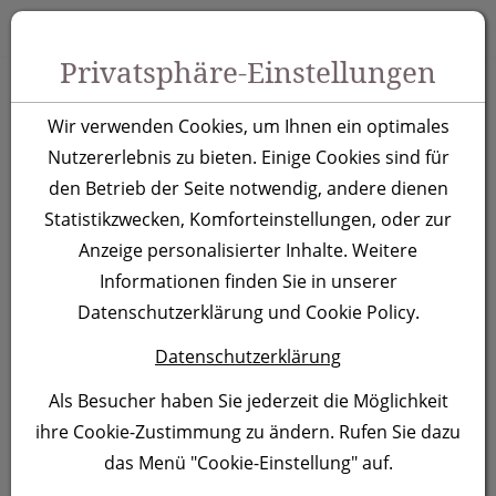
Zum Inhalt springen [AK + 0]
Zum Hauptmenü springen [AK + 1]
Zu Menüs Produkt-Kategorien / Kontakt springen [AK + 2]
Zu Menüs Mein Account, Warenkorb springen [AK + 3]
Zum "Barrierefreiheits-Menü" springen [AK + 4]
Zu den Inhalten im Fußbereich springen [AK + 5]
Toggle 
Produktsuche
Privatsphäre-Einstellungen
Beachballset Málaga
Wir verwenden Cookies, um Ihnen ein optimales
Nutzererlebnis zu bieten. Einige Cookies sind für
Artikelnummer:
3587
den Betrieb der Seite notwendig, andere dienen
Statistikzwecken, Komforteinstellungen, oder zur
Anzeige personalisierter Inhalte. Weitere
Informationen finden Sie in unserer
Datenschutzerklärung und Cookie Policy.
Datenschutzerklärung
Als Besucher haben Sie jederzeit die Möglichkeit
ihre Cookie-Zustimmung zu ändern. Rufen Sie dazu
das Menü "Cookie-Einstellung" auf.