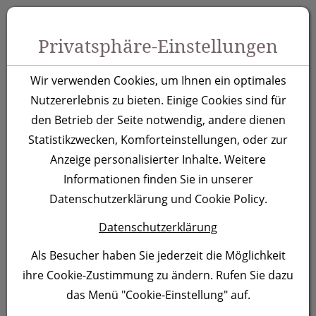
Zum Inhalt springen [AK + 0]
Zum Hauptmenü springen [AK + 1]
Zu Menüs Produkt-Kategorien / Kontakt springen [AK + 2]
Zu Menüs Mein Account, Warenkorb springen [AK + 3]
Zum "Barrierefreiheits-Menü" springen [AK + 4]
Zu den Inhalten im Fußbereich springen [AK + 5]
Toggle 
Produktsuche
Privatsphäre-Einstellungen
Baumwolltasche
Wir verwenden Cookies, um Ihnen ein optimales
Copenhagen, weiss
Nutzererlebnis zu bieten. Einige Cookies sind für
den Betrieb der Seite notwendig, andere dienen
Statistikzwecken, Komforteinstellungen, oder zur
Artikelnummer:
088006
Anzeige personalisierter Inhalte. Weitere
Informationen finden Sie in unserer
Datenschutzerklärung und Cookie Policy.
Datenschutzerklärung
Als Besucher haben Sie jederzeit die Möglichkeit
ihre Cookie-Zustimmung zu ändern. Rufen Sie dazu
das Menü "Cookie-Einstellung" auf.