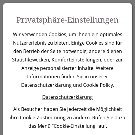
Zum Inhalt springen [AK + 0]
Zum Hauptmenü springen [AK + 1]
Zu Menüs Produkt-Kategorien / Kontakt springen [AK + 2]
Zu Menüs Mein Account, Warenkorb springen [AK + 3]
Zum "Barrierefreiheits-Menü" springen [AK + 4]
Zu den Inhalten im Fußbereich springen [AK + 5]
Toggle 
Produktsuche
Privatsphäre-Einstellungen
Baumwollschürze
Wir verwenden Cookies, um Ihnen ein optimales
Mjolden, schwarz
Nutzererlebnis zu bieten. Einige Cookies sind für
den Betrieb der Seite notwendig, andere dienen
Statistikzwecken, Komforteinstellungen, oder zur
Artikelnummer:
138303
Anzeige personalisierter Inhalte. Weitere
Informationen finden Sie in unserer
Datenschutzerklärung und Cookie Policy.
Datenschutzerklärung
Als Besucher haben Sie jederzeit die Möglichkeit
ihre Cookie-Zustimmung zu ändern. Rufen Sie dazu
das Menü "Cookie-Einstellung" auf.