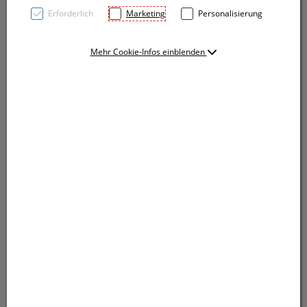
Erforderlich
Marketing
Personalisierung
Mehr Cookie-Infos einblenden
Oeko-Tex® STANDARD 100 zertifizierte Kochschürze
aus Baumwolle (Grammatur 180g/m²) in
verschiedenen Farben. Ihre Werbung wird direkt auf
die Schürze gedruckt.
Oeko-Tex® STANDARD 100 zertifizierte Kochschürze
aus Baumwolle (Grammatur 180g/m²) in
verschiedenen Farben. Ihre Werbung wird direkt auf