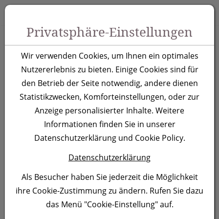
Zum Inhalt springen [AK + 0]
Zum Hauptmenü springen [AK + 1]
Zu Menüs Produkt-Kategorien / Kontakt springen [AK + 2]
Zu Menüs Mein Account, Warenkorb springen [AK + 3]
Zum "Barrierefreiheits-Menü" springen [AK + 4]
Zu den Inhalten im Fußbereich springen [AK + 5]
Toggle 
Produktsuche
Privatsphäre-Einstellungen
Automatik
Wir verwenden Cookies, um Ihnen ein optimales
Regenschirm Ghent
Nutzererlebnis zu bieten. Einige Cookies sind für
den Betrieb der Seite notwendig, andere dienen
Statistikzwecken, Komforteinstellungen, oder zur
Artikelnummer:
2416
Anzeige personalisierter Inhalte. Weitere
Informationen finden Sie in unserer
Datenschutzerklärung und Cookie Policy.
Datenschutzerklärung
Als Besucher haben Sie jederzeit die Möglichkeit
ihre Cookie-Zustimmung zu ändern. Rufen Sie dazu
das Menü "Cookie-Einstellung" auf.