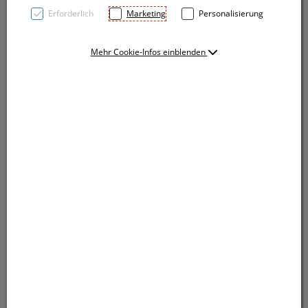
Erforderlich
Marketing
Personalisierung
Mehr Cookie-Infos einblenden
TOP PRICE! Automatik-Regenschirm aus Aluminium
mit Softgriff, Bespannung aus 170T Polyester und
Segmenten mit unterschiedlicher Farbe und Größe.
Ihre Werbung wird auf ein Segment gedruckt.
TOP PRICE! Automatik-Regenschirm aus Aluminium
mit Softgriff, Bespannung aus 170T Polyester und
Segmenten mit unterschiedlicher Farbe und Größe.