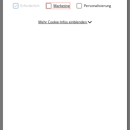
Erforderlich
Marketing
Personalisierung
Mehr Cookie-Infos einblenden
A6 Schreibblock aus recycelter Pappe mit 120 Seiten
recyceltem Papier (liniert) und einem
blauschreibenden Kugelschreiber aus Pappe . Ihre
Werbung drucken wir vorne auf das Deckblatt im
unteren rechten Eck.
A6 Schreibblock aus recycelter Pappe mit 120 Seiten
recyceltem Papier (liniert) und einem