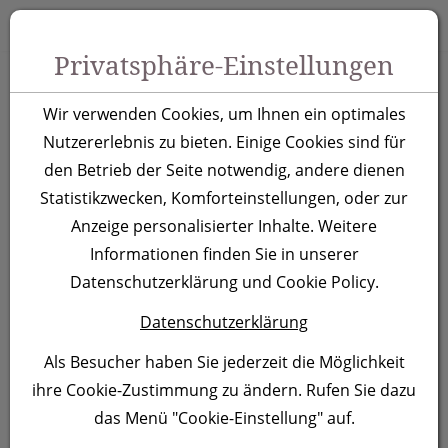
Zum Inhalt springen [AK + 0]
Zum Hauptmenü springen [AK + 1]
Zu Menüs Produkt-Kategorien / Kontakt springen [AK + 2]
Zu Menüs Mein Account, Warenkorb springen [AK + 3]
Zum "Barrierefreiheits-Menü" springen [AK + 4]
Zu den Inhalten im Fußbereich springen [AK + 5]
Toggle 
Produktsuche
Privatsphäre-Einstellungen
A6 Öko Schreibblock
Wir verwenden Cookies, um Ihnen ein optimales
Keystone
Nutzererlebnis zu bieten. Einige Cookies sind für
den Betrieb der Seite notwendig, andere dienen
Statistikzwecken, Komforteinstellungen, oder zur
Artikelnummer:
1976
Anzeige personalisierter Inhalte. Weitere
Informationen finden Sie in unserer
Datenschutzerklärung und Cookie Policy.
Datenschutzerklärung
Als Besucher haben Sie jederzeit die Möglichkeit
ihre Cookie-Zustimmung zu ändern. Rufen Sie dazu
das Menü "Cookie-Einstellung" auf.