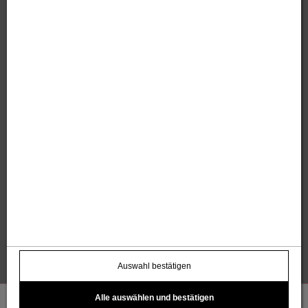
Sandholzer Werbung GmbH
Thomas und Anita Sandholzer
Altweg 13 | 6844 Altach |
+43 664 / 7500 98
43
|
werbung@sandholzer.cc
Kontakt
Datenschutz
Impressum
AGB
Widerrufsbelehrung
Barrierefreiheitserklärung
Kostenloser Infoletter
name@email.com >
Auswahl bestätigen
Alle auswählen und bestätigen