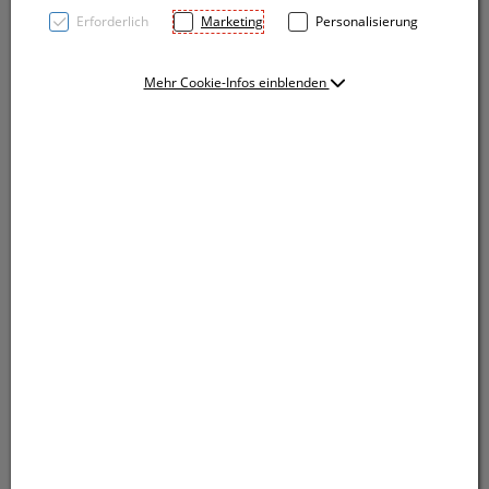
Erforderlich
Marketing
Personalisierung
Mehr Cookie-Infos einblenden
Schickes Öko-Set bestehend aus einem DIN A5
Notizbuch mit Bambuscover, Spiralbindung und 160
linierten Seiten aus recyceltem Papier sowie einem
Bambus Kugelschreiber mit blauschreibender
Kunststoffmine und Kunststoffapplikationen. Ihre
Werbung gravieren wir außen auf das
Notizbuchcover.