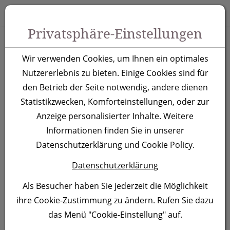
Zum Inhalt springen [AK + 0]
Zum Hauptmenü springen [AK + 1]
Zu Menüs Produkt-Kategorien / Kontakt springen [AK + 2]
Zu Menüs Mein Account, Warenkorb springen [AK + 3]
Zum "Barrierefreiheits-Menü" springen [AK + 4]
Zu den Inhalten im Fußbereich springen [AK + 5]
Toggle 
Produktsuche
Privatsphäre-Einstellungen
A5 Notizbuch Pisa,
Wir verwenden Cookies, um Ihnen ein optimales
beige
Nutzererlebnis zu bieten. Einige Cookies sind für
den Betrieb der Seite notwendig, andere dienen
Statistikzwecken, Komforteinstellungen, oder zur
Artikelnummer:
269913
Anzeige personalisierter Inhalte. Weitere
Informationen finden Sie in unserer
Datenschutzerklärung und Cookie Policy.
Datenschutzerklärung
Als Besucher haben Sie jederzeit die Möglichkeit
ihre Cookie-Zustimmung zu ändern. Rufen Sie dazu
das Menü "Cookie-Einstellung" auf.