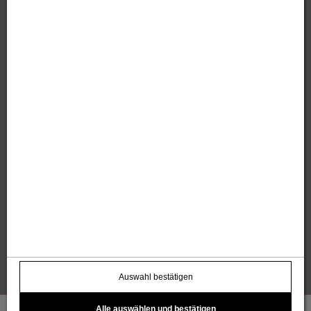
Sandholzer Werbung GmbH
Thomas und Anita Sandholzer
Altweg 13 | 6844 Altach |
+43 664 / 7500 98
43
|
werbung@sandholzer.cc
Kontakt
Datenschutz
Impressum
AGB
Widerrufsbelehrung
Barrierefreiheitserklärung
Kostenloser Infoletter
name@email.com >
Auswahl bestätigen
Alle auswählen und bestätigen