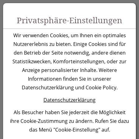
Zum Inhalt springen [AK + 0]
Zum Hauptmenü springen [AK + 1]
Zu Menüs Produkt-Kategorien / Kontakt springen [AK + 2]
Zu Menüs Mein Account, Warenkorb springen [AK + 3]
Zum "Barrierefreiheits-Menü" springen [AK + 4]
Zu den Inhalten im Fußbereich springen [AK + 5]
Toggle 
Produktsuche
Privatsphäre-Einstellungen
A5 Notizbuch Kiel,
Wir verwenden Cookies, um Ihnen ein optimales
apfelgrün
Nutzererlebnis zu bieten. Einige Cookies sind für
den Betrieb der Seite notwendig, andere dienen
Statistikzwecken, Komforteinstellungen, oder zur
Artikelnummer:
312129
Anzeige personalisierter Inhalte. Weitere
Informationen finden Sie in unserer
Datenschutzerklärung und Cookie Policy.
Datenschutzerklärung
Als Besucher haben Sie jederzeit die Möglichkeit
ihre Cookie-Zustimmung zu ändern. Rufen Sie dazu
das Menü "Cookie-Einstellung" auf.