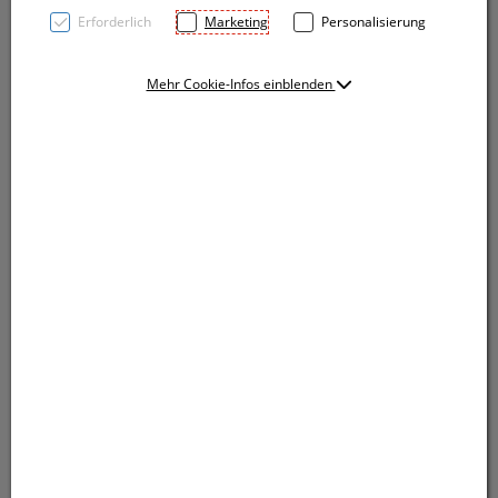
Erforderlich
Marketing
Personalisierung
Mehr Cookie-Infos einblenden
TOP PRICE! Notizbuch A5 im samtweichen PU-
Einband, Kugelschreiberschlaufe, Lesezeichen,
Gummiverschlussband und 160 Blankoseiten. Ihre
Werbung drucken wir per Tampondruck auf das
Cover.
TOP PRICE! Notizbuch A5 im samtweichen PU-
Einband, Kugelschreiberschlaufe, Lesezeichen,