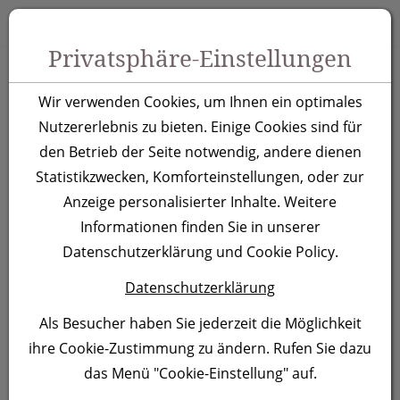
Zum Inhalt springen [AK + 0]
Zum Hauptmenü springen [AK + 1]
Zu Menüs Produkt-Kategorien / Kontakt springen [AK + 2]
Zu Menüs Mein Account, Warenkorb springen [AK + 3]
Zum "Barrierefreiheits-Menü" springen [AK + 4]
Zu den Inhalten im Fußbereich springen [AK + 5]
Toggle 
Produktsuche
Privatsphäre-Einstellungen
A5 Notizbuch
Wir verwenden Cookies, um Ihnen ein optimales
Bardolino
Nutzererlebnis zu bieten. Einige Cookies sind für
den Betrieb der Seite notwendig, andere dienen
Statistikzwecken, Komforteinstellungen, oder zur
Artikelnummer:
1445
Anzeige personalisierter Inhalte. Weitere
Informationen finden Sie in unserer
Datenschutzerklärung und Cookie Policy.
Datenschutzerklärung
Als Besucher haben Sie jederzeit die Möglichkeit
ihre Cookie-Zustimmung zu ändern. Rufen Sie dazu
das Menü "Cookie-Einstellung" auf.