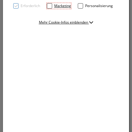
Erforderlich
Marketing
Personalisierung
Mehr Cookie-Infos einblenden
A5 Notizbuch mit 160 karierten Seiten aus recyceltem
Papier, PU-Cover, Lesezeichen,
Kugelschreiberschlaufe und elastischem
Verschlußgummi. Ihre Werbung drucken wir auf die
weiße Fläche.
A5 Notizbuch mit 160 karierten Seiten aus recyceltem
Papier, PU-Cover, Lesezeichen,