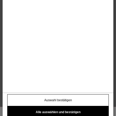
Sandholzer Werbung GmbH
Thomas und Anita Sandholzer
Altweg 13 | 6844 Altach |
+43 664 / 7500 98
43
|
werbung@sandholzer.cc
Kontakt
Datenschutz
Impressum
AGB
Widerrufsbelehrung
Barrierefreiheitserklärung
Kostenloser Infoletter
name@email.com >
Auswahl bestätigen
Alle auswählen und bestätigen