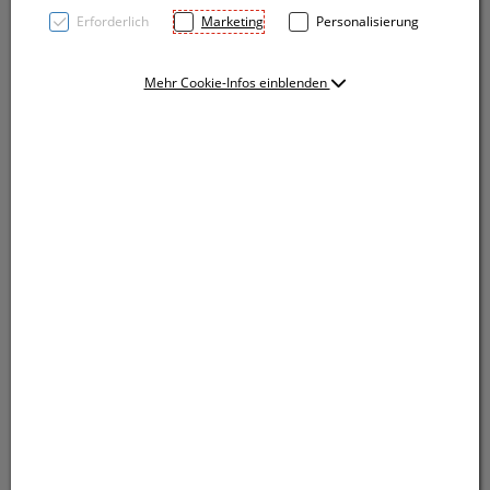
Erforderlich
Marketing
Personalisierung
Mehr Cookie-Infos einblenden
Trendige 6 Panel Sandwich-Baseballcap aus Heavy-
Brushed-Cotton mit matt silbernem
Metallschnellverschluss. Ihre Werbung sticken wir auf
das Stirnfeld.
Trendige 6 Panel Sandwich-Baseballcap aus Heavy-
Brushed-Cotton mit matt silbernem
Metallschnellverschluss. Ihre Werbung sticken wir auf