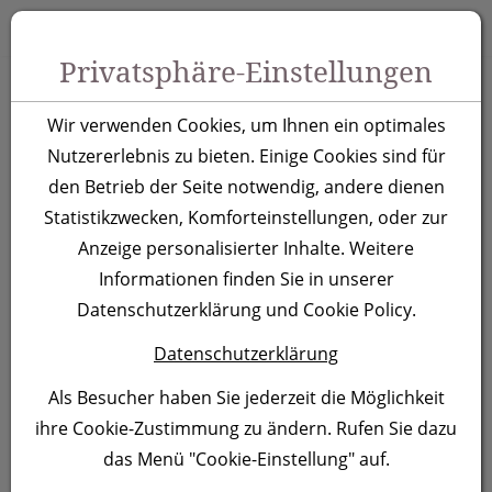
Zum Inhalt springen [AK + 0]
Zum Hauptmenü springen [AK + 1]
Zu Menüs Produkt-Kategorien / Kontakt springen [AK + 2]
Zu Menüs Mein Account, Warenkorb springen [AK + 3]
Zum "Barrierefreiheits-Menü" springen [AK + 4]
Zu den Inhalten im Fußbereich springen [AK + 5]
Toggle 
Produktsuche
Privatsphäre-Einstellungen
6 Panel Baseballcap
Wir verwenden Cookies, um Ihnen ein optimales
San Francisco, grau
Nutzererlebnis zu bieten. Einige Cookies sind für
den Betrieb der Seite notwendig, andere dienen
Statistikzwecken, Komforteinstellungen, oder zur
Artikelnummer:
046607
Anzeige personalisierter Inhalte. Weitere
Informationen finden Sie in unserer
Datenschutzerklärung und Cookie Policy.
Datenschutzerklärung
Als Besucher haben Sie jederzeit die Möglichkeit
ihre Cookie-Zustimmung zu ändern. Rufen Sie dazu
das Menü "Cookie-Einstellung" auf.