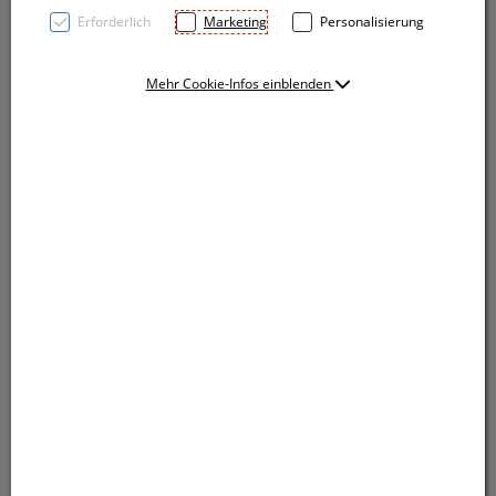
Erforderlich
Marketing
Personalisierung
Mehr Cookie-Infos einblenden
Klassische Baseballcap 5 Panel aus Baumwolle in
großer Passform. In kräftigen Unifarben und mit
Klettverschluss. Ihr Werbeaufdruck wird auf der
Stirnfläche angebracht.
Klassische Baseballcap 5 Panel aus Baumwolle in
großer Passform. In kräftigen Unifarben und mit
Klettverschluss. Ihr Werbeaufdruck wird auf der