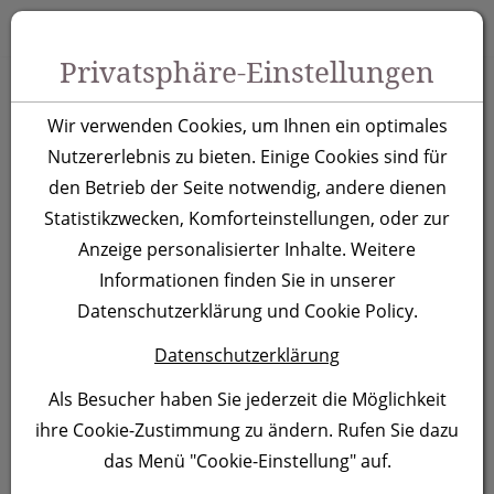
Zum Inhalt springen [AK + 0]
Zum Hauptmenü springen [AK + 1]
Zu Menüs Produkt-Kategorien / Kontakt springen [AK + 2]
Zu Menüs Mein Account, Warenkorb springen [AK + 3]
Zum "Barrierefreiheits-Menü" springen [AK + 4]
Zu den Inhalten im Fußbereich springen [AK + 5]
Toggle 
Produktsuche
Privatsphäre-Einstellungen
5 Panel Baseballcap
Wir verwenden Cookies, um Ihnen ein optimales
Santa Fe, orange
Nutzererlebnis zu bieten. Einige Cookies sind für
den Betrieb der Seite notwendig, andere dienen
Statistikzwecken, Komforteinstellungen, oder zur
Artikelnummer:
246610
Anzeige personalisierter Inhalte. Weitere
Informationen finden Sie in unserer
Datenschutzerklärung und Cookie Policy.
Datenschutzerklärung
Als Besucher haben Sie jederzeit die Möglichkeit
ihre Cookie-Zustimmung zu ändern. Rufen Sie dazu
das Menü "Cookie-Einstellung" auf.